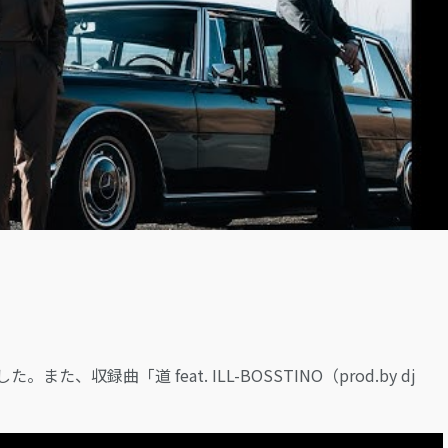
LOGIN
た、収録曲「道 feat. ILL-BOSSTINO（prod.by dj