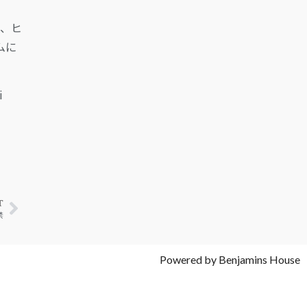
に、ヒ
ムに
i
T
禁
Powered by Benjamins House