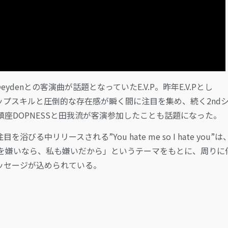
ydenとの客演曲が話題となっていたE.V.P。昨年E.V.Pとし
ラップスキルと圧倒的な存在感が瞬く間に注目を集め、続く2nd
た鎮座DOPNESSと田我流が客演参加したことも話題になった。
浴びる中リリースされる”You hate me so I hate you”は
を嫌いなら、私も嫌いだから」というテーマをもとに、周りに
ッセージが込められている。