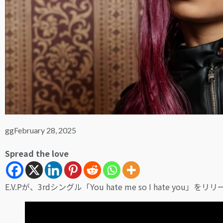
gg
February 28, 2025
Spread the love
E.V.Pが、3rdシングル「You hate me so I hate you」を