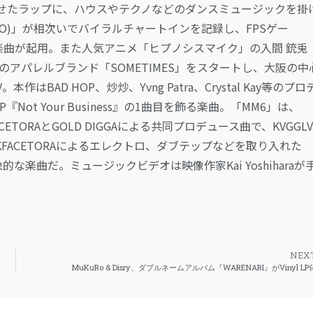
せたラップに、ハウスやテクノなどのダンスミュージックを掛
 NORIKIYO)」が相次いでバイラルチャートインを記録し、FPSゲー
 Tuor」でも楽曲が起⽤。また⼈気アニメ「ヒプノシスマイク」の⼊間 銃兎
のアパレルブランド「SOMETIMES」をスタートし、⼤阪の中
AD HOP、炒炒、Yvng Patra、Crystal Kay等のプロ
Not Your Business』の1曲目を飾る楽曲。「MM6」は、
ETORAとGOLD DIGGAによる共同プロデュース曲で、KVGGL
ACKFACETORAによるエレクトロ、ダブテップなどを取り入れた
な楽曲だ。ミュージックビデオは映像作家Kai Yoshiharaが
NEX
MuKuRo & Disry、ダブルネームアルバム『WARENARI』がVinyl LP