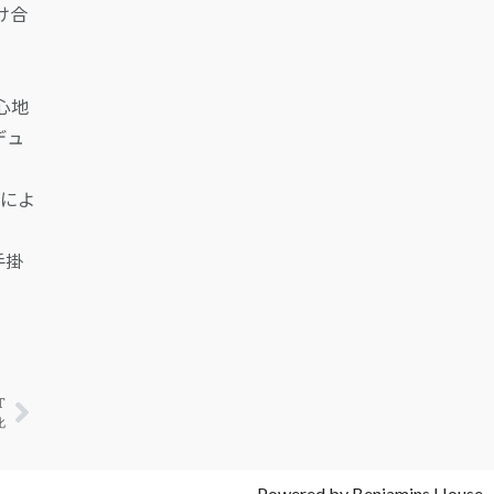
け合
⼼地
デュ
Vによ
手掛
T
化
Powered by Benjamins House