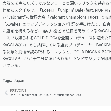
⼤阪を拠点にリズミカルなフローと奥深いリリックを共存さ
わせたスタイルで、「Loser」「Chip ‘n’ Dale (feat.
ム”Valorant”の世界⼤会「Valorant Champions
「Awake」のラップディレクション/作詞を⼿掛けたり、⾃⾝
に店舗を構えるなど、幅広い活動で注⽬を⾼めているKVGGLV。本作はB
ースでも知られるGOLD DIGGAを全⾯プロデュースに迎えたEP『
KVGGLVのソロでも共作している盟友プロデューサーBACKFAC
る決意と覚悟が読み取れるリリックと、GOLD DIGGA & B
KVGGLVらしさが十二分に感じられるサウンドマジックが印象的
けている。
Tags:
Japan
PREVIOUS
Daz、「Shinkyo feat. ONJUICY」のMusic Videoが公開
Copyright © 2026 Benjamins House