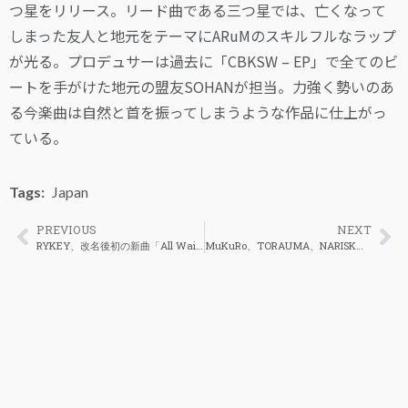
つ星をリリース。リード曲である三つ星では、亡くなって
しまった友人と地元をテーマにARuMのスキルフルなラップ
が光る。プロデュサーは過去に「CBKSW – EP」で全てのビ
ートを手がけた地元の盟友SOHANが担当。力強く勢いのあ
る今楽曲は自然と首を振ってしまうような作品に仕上がっ
ている。
Tags:
Japan
PREVIOUS
NEXT
RYKEY、改名後初の新曲「All Waiting For Me」を解禁
MuKuRo、TORAUMA、NARISK「Wonderful days」のMV公開