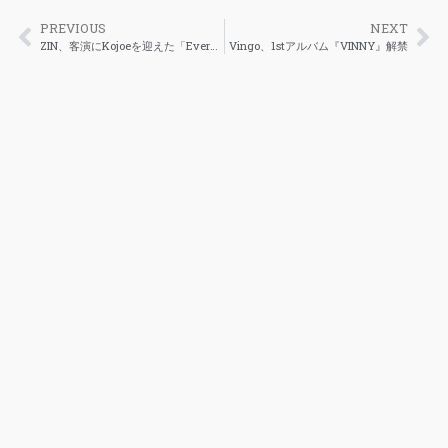
PREVIOUS
NEXT
ZIN、客演にKojoeを迎えた「Everytime I」をリリース
Vingo、1stアルバム『VINNY』解禁