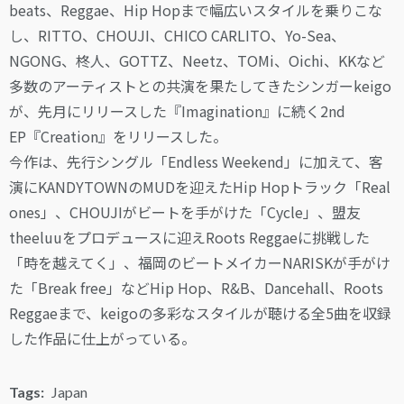
beats、Reggae、Hip Hopまで幅広いスタイルを乗りこな
し、RITTO、CHOUJI、CHICO CARLITO、Yo-Sea、
NGONG、柊人、GOTTZ、Neetz、TOMi、Oichi、KKなど
多数のアーティストとの共演を果たしてきたシンガーkeigo
が、先月にリリースした『Imagination』に続く2nd
EP『Creation』をリリースした。
今作は、先行シングル「Endless Weekend」に加えて、客
演にKANDYTOWNのMUDを迎えたHip Hopトラック「Real
ones」、CHOUJIがビートを手がけた「Cycle」、盟友
theeluuをプロデュースに迎えRoots Reggaeに挑戦した
「時を越えてく」、福岡のビートメイカーNARISKが手がけ
た「Break free」などHip Hop、R&B、Dancehall、Roots
Reggaeまで、keigoの多彩なスタイルが聴ける全5曲を収録
した作品に仕上がっている。
Tags:
Japan