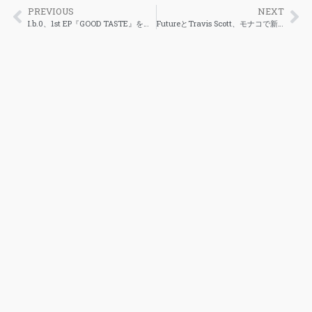
PREVIOUS
NEXT
I.b.0、1st EP『GOOD TASTE』をリリース
FutureとTravis Scott、モナコで新曲制作中 ─ 豪華ヨットが即席スタジオに