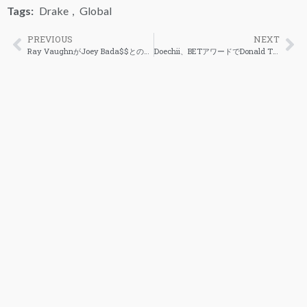
Tags:
Drake
,
Global
PREVIOUS
NEXT
Ray VaughnがJoey Bada$$とのバトルについてKendrick Lamarからアドバイスを受ける
Doechii、BETアワードでDonald Trump大統領の移民政策を激しく批判