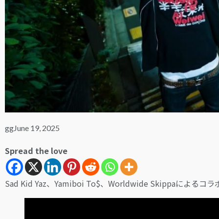
gg
June 19, 2025
Spread the love
Sad Kid Yaz、Yamiboi To$、Worldwide Skip