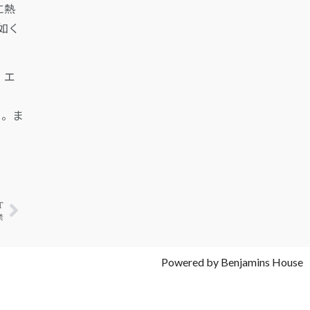
に熱
の如く
、エ
当。ま
T
禁
Powered by Benjamins House