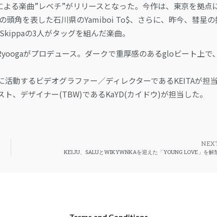
de Skippaによる楽曲”レベチ”がリリースとなった。今作は、東京を拠点
どでその頭角を表した石川県のYamiboi To$、さらに、昨今、彗星
Skippaの3人がタッグを組んだ楽曲。
-Ryoogaがプロデュース。ダークで重厚感のあるgloビート上で
活動するビデオグラファー／ディレクターであるKEITAが担
、デザイナー(TBW)であるKaYD(カイドウ)が担当した。
NEX
KEIJU、SALUとWIKYWNKAを迎えた「YOUNG LOVE」を解
Terms and Conditions