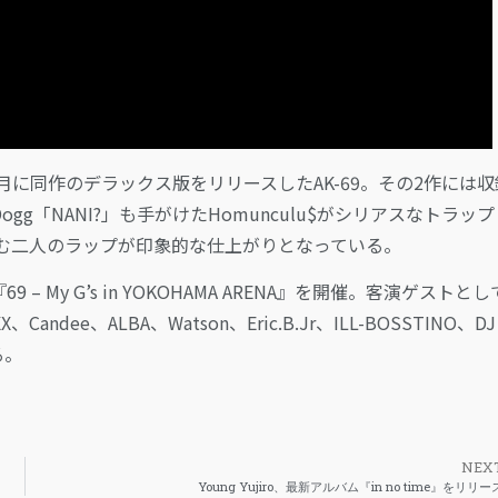
5月に同作のデラックス版をリリースしたAK-69。その2作には
Dogg「NANI?」も手がけたHomunculu$がシリアスなトラッ
む二人のラップが印象的な仕上がりとなっている。
 My G’s in YOKOHAMA ARENA』を開催。客演ゲストとし
X、Candee、ALBA、Watson、Eric.B.Jr、ILL-BOSSTINO、DJ
る。
NEX
Young Yujiro、最新アルバム『in no time』をリリー