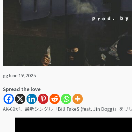
gg
June 19, 2025
Spread the love
AK-69が、最新シングル「Bill Fake$ (feat. Jin Dogg)」