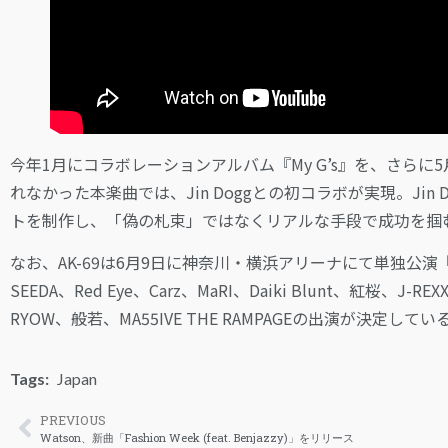
今年1月にコラボレーションアルバム『My G’s』を、さらに
れなかった本楽曲では、Jin Doggとの初コラボが実現。Jin 
トを制作し、「偽の札束」ではなくリアルな手段で成功を掴
なお、AK-69は6月9日に神奈川・横浜アリーナにて単独公演『69 –
SEEDA、Red Eye、Carz、MaRI、Daiki Blunt、紅桜、J-REXX
RYOW、般若、MA55IVE THE RAMPAGEの出演が決定してい
Tags:
Japan
PREVIOUS
Watson、新曲「Fashion Week (feat. Benjazzy)」をリリース