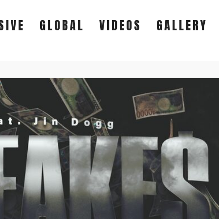
SIVE
GLOBAL
VIDEOS
GALLERY
EXCLUSIVE
GLOBAL
VIDEOS
GALLERY