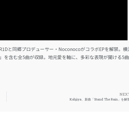
R1Dと同郷プロデューサー・NoconocoがコラボEPを解禁。横
de」を含む全5曲が収録。地元愛を軸に、多彩な表現が聞ける5
NEX
Kohjiya、新曲「Stand The Rain」を解