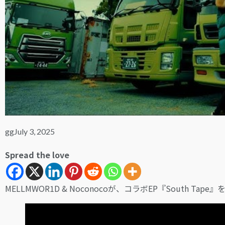
gg
July 3, 2025
Spread the love
MELLMWOR1D & Noconocoが、コラボEP『South Tap