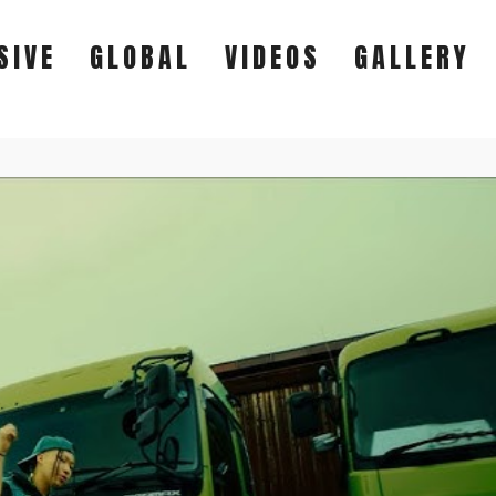
SIVE
GLOBAL
VIDEOS
GALLERY
EXCLUSIVE
GLOBAL
VIDEOS
GALLERY