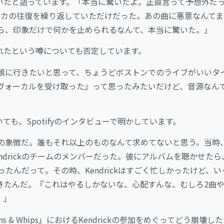
の対応に驚いたと語っています。「本当に驚いたよ。正直言って予想外だ
リカの往復を繰り返していただけだった。あの曲に悪意なんてま
ら、印象だけで何かを止められるなんて、本当に驚いた。」
に入れたという噂についても否定しています。
観に行きたいと思って、ちょうどボストンでのライブがいいタ
ヴォーカルを受け取った』って思ったみたいだけど、音源なん
ついても、Spotifyのインタビューで明かしています。
ック重視の象徴だ。誰もそれ以上のものなんて求めてないと思う。当時
drickのチームのメンバーだった。彼にアルバムを聴かせたら
ったんだって。その時、Kendrickはすごく忙しかったけど、い
きたんだ。『これはやるしかないな、心配すんな、むしろ2曲
。」
s & Whips」におけるKendrickの参加をめぐってどう崩壊し