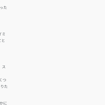
っ
った
イミ
てと
、ス
、
くつ
やりた
たかに