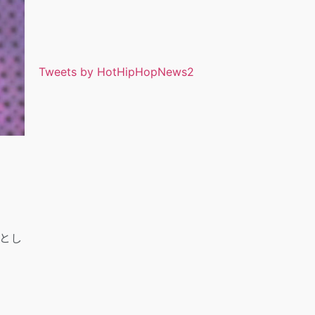
Tweets by HotHipHopNews2
うとし