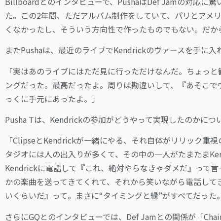
Billboardとのインタビューで、PushaはDef Jam
た。この2年間、ただアルバム制作をしていて、パリとアメ
くなかったし、そういう方向性で作ったものでもない。だか
またPushaは、最近のライブでKendrickのヴァースを手
「実はあのライブにはただ見に行っただけなんだ。ちょっと
ングだった。最高だったよ。周りは勘違いして、『あそこで
っくに手元にあったよ。」
Pusha Tは、Kendrickの参加がどうやって実現したのかに
「ClipseとKendrickが一緒にやる、それ自体がリリ
タジオには人の出入りが多くて、その中の一人がたまたまKen
Kendrickに電話して『これ、絶対やらなきゃダメだ』って言
かの楽曲を送ってきてくれて、それから笑いながら電話して
いくらいだ』って。まさに“タイミングと縁”がすべてだった
さらにGQとのインタビューでは、Def Jamとの関係が「Chain