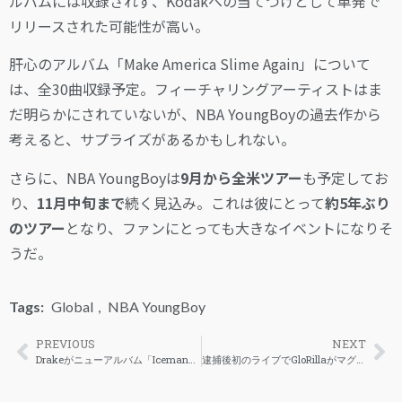
ルバムには収録されず、Kodakへの当てつけとして単発で
リリースされた可能性が高い。
肝心のアルバム「Make America Slime Again」について
は、全30曲収録予定。フィーチャリングアーティストはま
だ明らかにされていないが、NBA YoungBoyの過去作から
考えると、サプライズがあるかもしれない。
さらに、NBA YoungBoyは
9月から全米ツアー
も予定してお
り、
11月中旬まで
続く見込み。これは彼にとって
約5年ぶり
のツアー
となり、ファンにとっても大きなイベントになりそ
うだ。
Tags:
Global
,
NBA YoungBoy
PREVIOUS
NEXT
Drakeがニューアルバム「Iceman」のリリースを引き続き予告
逮捕後初のライブでGloRillaがマグショットグッズを発売