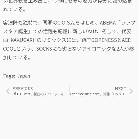
い世界観を生み出し、今作にもその魅力が存分に詰め込ま
れている。
客演陣も独特で、同郷のC.O.S.A.をはじめ、ABEMA「ラップ
スタア誕生」での活躍も記憶に新しいYatt、そして、代表
曲”KAKUGARI”のリミックスには、鎮座DOPENESSとACE
COOLという、SOCKSにも劣らないアイコニックな2人が参
加している。
Tags:
Japan
PREVIOUS
NEXT
Lil Uzi Vert、新曲のスニペットを公開
CreativeDrugStore、新曲「Up & Down」を解禁