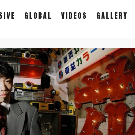
SIVE
GLOBAL
VIDEOS
GALLERY
EXCLUSIVE
GLOBAL
VIDEOS
GALLERY