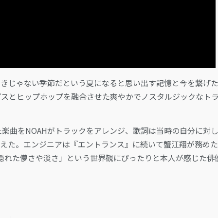
世界が一番好きじゃない季節だという夏になると思い出す記憶と今を繋げ
昭和ポップスとヒップホップを融合させた爽やかでノスタルジックなト
制作した楽曲をNOAHがトラックをアレンジ、歌詞は当時の自分に対
換えた。エンジニアは『エントランス』に続いて蟹江翔が務め
隠れた儚さや淡さ」という世界観にぴったりと本人が感じた俳