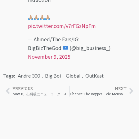
pic.twitter.com/v7rFGzNpFm
— Ahmed/The Ears/IG:
BigBizTheGod
(@big_business_)
November 9, 2025
Tags:
Andre 300
,
Big Boi
,
Global
,
OutKast
PREVIOUS
NEXT
Max B、出所後にニューヨーク・Jetsの試合で初の公の姿を披露
Chance The Rapper、Vic Mensaとの新曲「Back to the Go」のビジュアルを公開