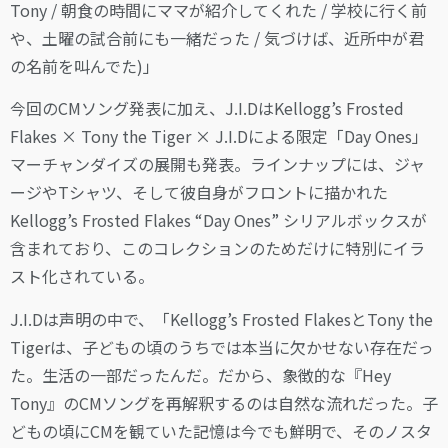
Tony / 朝食の時間にママが紹介してくれた / 学校に行く前
や、土曜の試合前にも一緒だった / 気づけば、近所中が君
の名前を叫んでた)」
今回のCMソング発表に加え、J.I.DはKellogg’s Frosted
Flakes × Tony the Tiger × J.I.Dによる限定「Day Ones」
マーチャンダイズの展開も発表。ラインナップには、ジャ
ージやTシャツ、そして彼自身がフロントに描かれた
Kellogg’s Frosted Flakes “Day Ones” シリアルボックスが
含まれており、このコレクションのためだけに特別にイラ
スト化されている。
J.I.Dは声明の中で、「Kellogg’s Frosted FlakesとTony the
Tigerは、子どもの頃のうちでは本当に欠かせない存在だっ
た。生活の一部だったんだ。だから、象徴的な『Hey
Tony』のCMソングを再解釈するのは自然な流れだった。子
どもの頃にCMを観ていた記憶は今でも鮮明で、そのノスタ