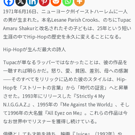
1971年6月16日、ニューヨーク州イーストハーレムに一人
の男が生まれた。本名Lesane Parish Crooks、のちにTupac
Amaru Shakurと改名されたその子どもは、25年という短い
生涯の中でHip-Hopの歴史を永久に変えることになる。
Hip-Hopが生んだ最大の詩人
Tupacが単なるラッパーではなかったことは、彼の作品を
一聴すれば明らかだ。怒り、愛、貧困、差別、母への感謝
——そのすべてをリリックに込めた彼のスタイルは、Hip-
Hopを「ストリートの言葉」から「時代の証言」へと昇華
させた。1993年にリリースした『Strictly 4 My
N.I.G.G.A.Z.』、1995年の『Me Against the World』、そし
て1996年の大名盤『All Eyez on Me』。これらの作品は今
なお世界中でリスナーを獲得し続けている。
俳優としても才能を持ち、映画『Juice』（1992年）や