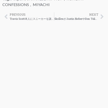
CONFESSIONS
,
MIYACHI
PREVIOUS
NEXT
Travis Scott本人にスニーカーを譲ってくれと頼むファン
SkrillexがJustin BieberやDon Toliverと制作した新曲「 Don’t Go」