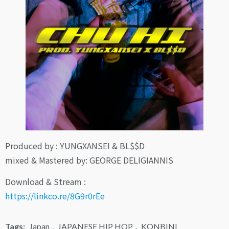
Produced by : YUNGXANSEI & BL$$D
mixed & Mastered by: GEORGE DELIGIANNIS
Download & Stream :
https://linkco.re/8G9r0rEe
Tags:
Japan
,
JAPANESE HIP HOP
,
KONBINI