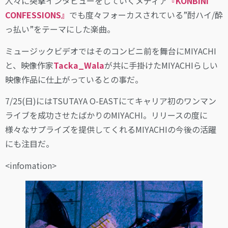
人々に突撃インタビューをしていくメディア
『KONBINI
CONFESSIONS』
でも度々フォーカスされている”酎ハイ/酔
っ払い”をテーマにした楽曲。
ミュージックビデオではそのコンビニ前を舞台にMIYACHI
と、映像作家
Tacka_Wala
が共に手掛けたMIYACHIらしい
映像作品に仕上がっているとの事だ。
7/25(日)にはTSUTAYA O-EASTにてキャリア初のワンマン
ライブを成功させたばかりのMIYACHI。リリースの度に
様々なサプライズを提供してくれるMIYACHIの今後の活躍
にも注目だ。
<infomation>