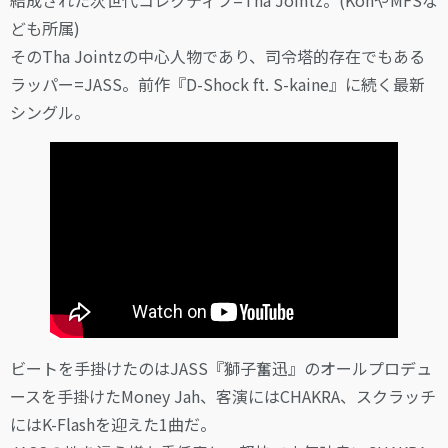
結成された次世代コレクティブ=Tha Jointz。(KohやMFSな
ども所属)
そのTha Jointzの中心人物であり、司令塔的存在でもある
ラッパー=JASS。前作『D-Shock ft. S-kaine』に続く最新
シングル。
ビートを手掛けたのはJASS『獅子奮迅』のオールプロデュ
ースを手掛けたMoney Jah、客演にはCHAKRA、スクラッチ
にはK-Flashを迎えた1曲だ。