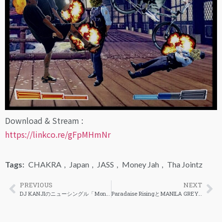
Download & Stream :
https://linkco.re/gFpMHmNr
Tags:
CHAKRA
,
Japan
,
JASS
,
Money Jah
,
Tha Jointz
PREVIOUS
NEXT
DJ KANJIのニューシングル「Money Maker」はフューチャリングでOnly U、PETZ、who28が参加
Paradaise RisingとMANILA GREYの新曲「Island Baby (Maarte)」のミュージックビデオ