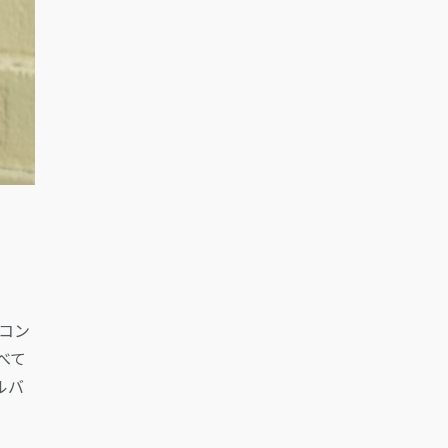
、コン
べて
ルバ