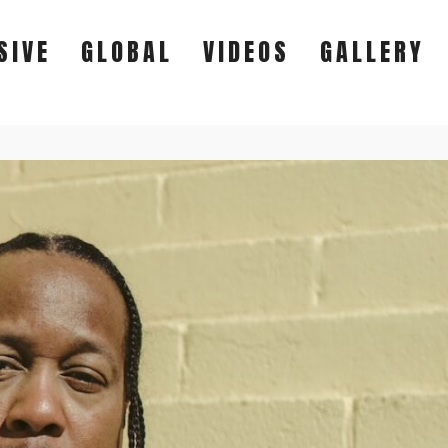
SIVE
GLOBAL
VIDEOS
GALLERY
EXCLUSIVE
GLOBAL
VIDEOS
GALLERY