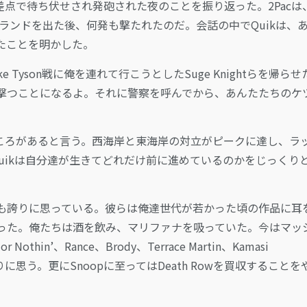
ベガスの交差点で待ち伏せされ発砲された夜のことを振り返った。2Pacは
のMGMグランドを出た後、何発も撃たれたのだ。会話の中でQuikは、
たことを明かした。
yson戦に俺を連れて行こうとしたSuge Knightらを帰らせ
撃つことになるよ。それに警察を呼んでから、あんたたちのケ
なところがあると言う。西海岸と東海岸の対立がピークに達し、ラ
Quikは自分達が生きてどれだけ前に進めているのかをじっくり
とても誇りに思っている。彼らは俺達世代が若かった頃の作品に耳
った。俺たちは酒を飲み、マリファナを吸っていた。今はマッ
’、Rance、Brody、Terrace Martin、Kamasi
re達を誇りに思う。更にSnoopに至ってはDeath Rowを買収することを