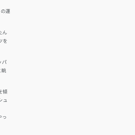
、
あの運
たん
ツを
ッパ
と眺
を傾
シュ
やっ