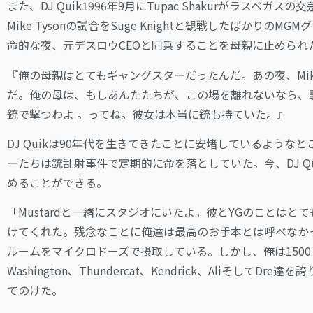
また、DJ Quik1996年9月にTupac Shakurがラス
Mike Tysonの試合をSuge Knightと観戦したばかり
命的な夜、元デスロウCEOと同乗することを母親に止められ
『俺の母親はとてもギャングスターだったんだ。あの夜、Mike T
だ。俺の母は、もしあんたたちが、この場を離れないなら、
銃で撃つわよ 。ってね。彼女は本当に銃も持ていた。』
DJ Quikは90年代を生きてきたことに安堵しているよう
ーたちは銃乱射事件で定期的に命を落としていた。今、DJ 
めることができる。
「Mustardと一緒にスタジオにいたよ。彼とYGのことは
けてくれた。残念なことに俺達は最高のお手本とは呼べなか
ルームをマイクロドーズで摂取している。しかし、俺は1500 or Nothin
Washington、Thundercat、Kendrick、AliそしてD
てのけた。