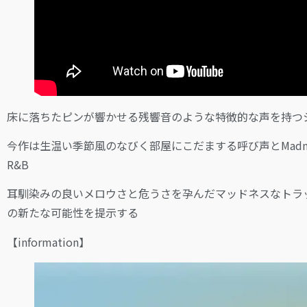
床に落ちたピンが響かせる残響音のような特徴的な声を持つシンガーMa
今作は生温い季節風のなびく部屋にこだまする呼び声とMadnes
R&B
耳馴染みの良いメロウさと危うさを孕んだマッドネスなトラックに
の新たな可能性を提示する
【information】