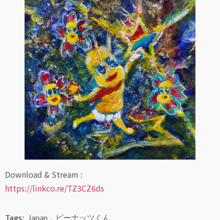
Download & Stream :
https://linkco.re/TZ3CZ6ds
Tags:
Japan
,
ピーナッツくん