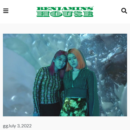
EXCLUSIVE
GLOBAL
VIDEOS
GALLERY
LOGIN
gg
July 3, 2022