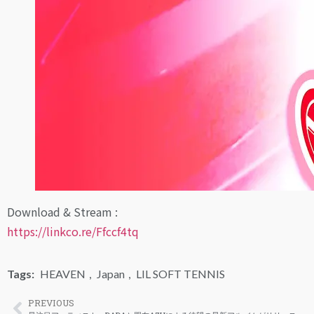
Download & Stream :
https://linkco.re/Ffccf4tq
Tags:
HEAVEN
,
Japan
,
LIL SOFT TENNIS
PREVIOUS