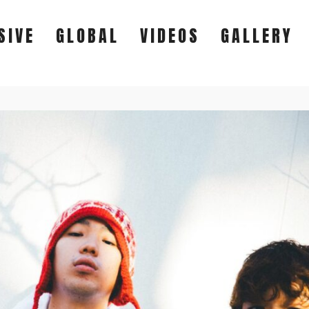
SIVE
GLOBAL
VIDEOS
GALLERY
EXCLUSIVE
GLOBAL
VIDEOS
GALLERY