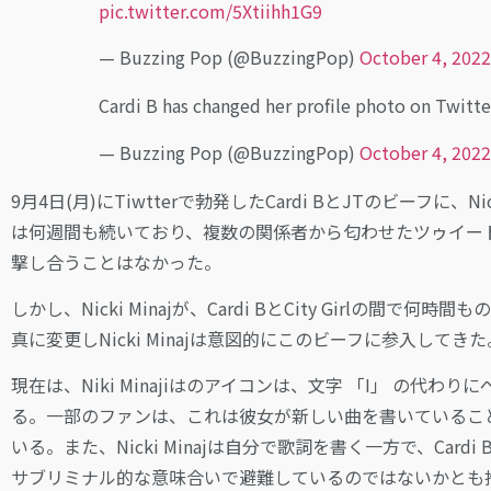
pic.twitter.com/5Xtiihh1G9
— Buzzing Pop (@BuzzingPop)
October 4, 2022
Cardi B has changed her profile photo on Twitt
— Buzzing Pop (@BuzzingPop)
October 4, 2022
9月4日(月)にTiwtterで勃発したCardi BとJTのビーフに、
は何週間も続いており、複数の関係者から匂わせたツゥイートが発せら
撃し合うことはなかった。
しかし、Nicki Minajが、Cardi BとCity Girlの間
真に変更しNicki Minajは意図的にこのビーフに参入してきた
現在は、Niki Minajiはのアイコンは、文字 「I」 の
る。一部のファンは、これは彼女が新しい曲を書いているこ
いる。また、Nicki Minajは自分で歌詞を書く一方で、Ca
サブリミナル的な意味合いで避難しているのではないかとも