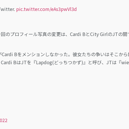
Twitter.
pic.twitter.com/eAs3pwVl3d
今回のプロフィール写真の変更は、Cardi BとCity GirlのJTの間
福したがCardi Bをメンションしなかった。彼女たちの争いはそこか
 BはJTを『Lapdog(どっちつかず)』と呼び、JTは『wien
2022