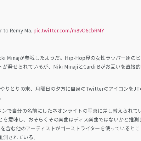
er to Remy Ma.
pic.twitter.com/m8vO6cbRMY
Nicki Minajが参戦したようだ。Hip-Hop界の女性ラッパー達の
れているが、Niki MinajiとCardi Bがお互いを直接
で何時間ものやりとりの末、月曜日の夕方に自身のTwitterのアイコンをJ
。
代わりにペンで自分の名前にしたネオンライトの写真に差し替えられて
とを意味し、おそらくその楽曲はディス楽曲ではないかと推測
rdi Bを含む他のアーティストがゴーストライターを使っていると
推測されている。