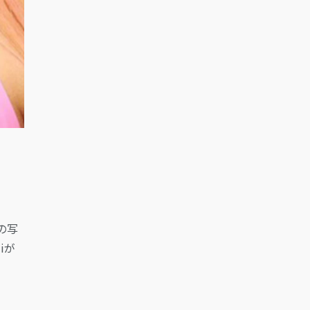
Tの写
iが