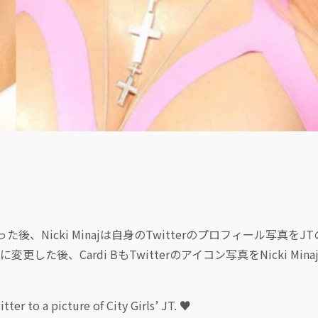
合った後、Nicki Minajは自身のTwitterのプロフィール写真をJ
した後、Cardi BもTwitterのアイコン写真をNicki Minaj
ter to a picture of City Girls’ JT. ♥️