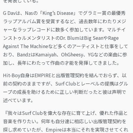
を発表している。
G Davは、Nasの「King’s Disease」でグラミー賞の最優秀
ラップアルバム賞を受賞するなど、過去数年にわたりメジ
ャーなラップレコードに数多く参加しています。マルチイ
ンストゥルメンタリストのDr. BlumはBig SeanやRage
Against The Machineなど多くのアーティストと仕事をして
おり、BandzはKamaiyah、OhGheesy、YGなどの楽曲に参
加し、長年にわたって作曲の才能を発揮してきました。
Hit-Boy自身はEMPIREと出版管理契約を結んでおらず、以
前の契約のままですが、Surf Clubとレーベルの提携はグル
ープの成長を助けるために正しい判断だったと彼は声明で
述べています。
『我々はSurf Clubを偉大な存在に育て上げ、優れた作品と
音楽を作りたい。何年も自分達に相応しい出版管理契約を
探し求めていたが、Empireは本当にそれを実現させてくれ