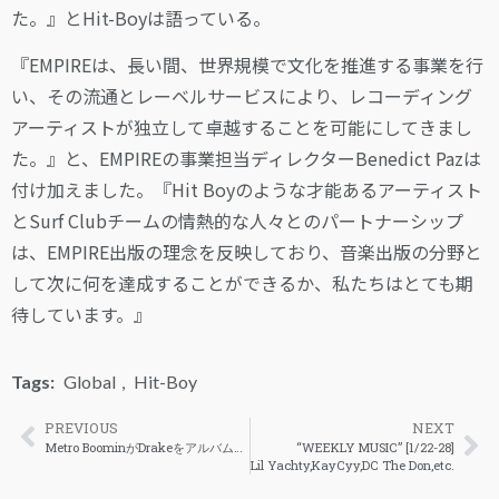
た。』とHit-Boyは語っている。
『EMPIREは、長い間、世界規模で文化を推進する事業を行
い、その流通とレーベルサービスにより、レコーディング
アーティストが独立して卓越することを可能にしてきまし
た。』と、EMPIREの事業担当ディレクターBenedict Pazは
付け加えました。『Hit Boyのような才能あるアーティスト
とSurf Clubチームの情熱的な人々とのパートナーシップ
は、EMPIRE出版の理念を反映しており、音楽出版の分野と
して次に何を達成することができるか、私たちはとても期
待しています。』
Tags:
Global
,
Hit-Boy
PREVIOUS
NEXT
Metro BoominがDrakeをアルバム「HEROES & VILAINS」から外した理由を語る
“WEEKLY MUSIC” [1/22-28]
Lil Yachty,KayCyy,DC The Don,etc.