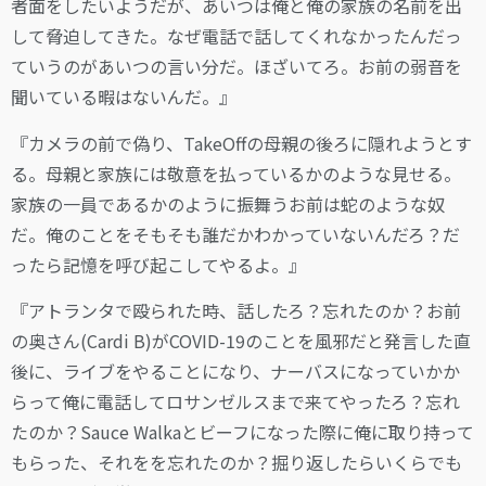
者面をしたいようだが、あいつは俺と俺の家族の名前を出
して脅迫してきた。なぜ電話で話してくれなかったんだっ
ていうのがあいつの言い分だ。ほざいてろ。お前の弱音を
聞いている暇はないんだ。』
『カメラの前で偽り、TakeOffの母親の後ろに隠れようとす
る。母親と家族には敬意を払っているかのような見せる。
家族の一員であるかのように振舞うお前は蛇のような奴
だ。俺のことをそもそも誰だかわかっていないんだろ？だ
ったら記憶を呼び起こしてやるよ。』
『アトランタで殴られた時、話したろ？忘れたのか？お前
の奥さん(Cardi B)がCOVID-19のことを風邪だと発言した直
後に、ライブをやることになり、ナーバスになっていかか
らって俺に電話してロサンゼルスまで来てやったろ？忘れ
たのか？Sauce Walkaとビーフになった際に俺に取り持って
もらった、それをを忘れたのか？掘り返したらいくらでも