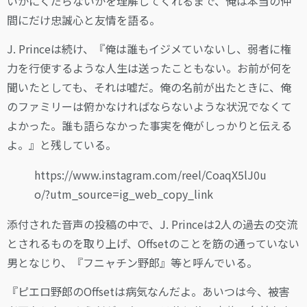
いかにくだらないかを理解してくれるまで、俺は本当の仲
間にだけ忠誠心と友情を語る。
J. Princeは続け、『俺は誰もイジメていないし、弱者に権
力を行使するような人生は送ったこともない。お前が何を
聞いたとしても、それは嘘だ。俺の名前が出たときに、俺
のファミリーは俯かなければならないような状況でなくて
よかった。誰も語らなかった事実を俺がしっかりと伝える
よ。』と残している。
https://www.instagram.com/reel/CoaqX5lJ0u
o/?utm_source=ig_web_copy_link
添付された音声の投稿の中で、J. Princeは2人の過去の交流
とされるものを取り上げ、Offsetのことを筋の通っていない
男となじり、『フニャチン野郎』等と呼んでいる。
『ピエロ野郎のOffsetは病気なんだよ。あいつは今、被害