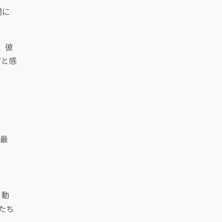
間に
稿。彼
だと感
、最
と動
たち