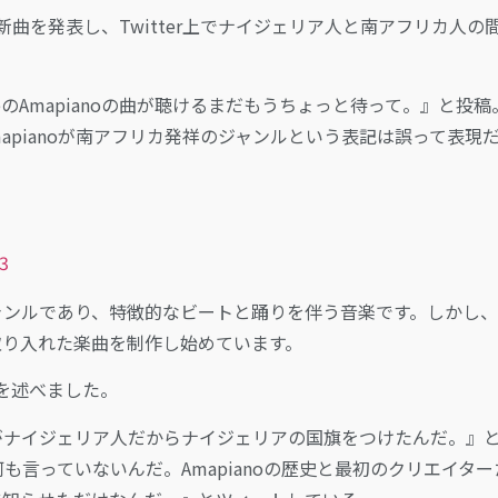
oの新曲を発表し、Twitter上でナイジェリア人と南アフリカ人の
 LeeのAmapianoの曲が聴けるまだもうちょっと待って。』と投
pianoが南アフリカ発祥のジャンルという表記は誤って表現
23
ジャンルであり、特徴的なビートと踊りを伴う音楽です。しかし
を取り入れた楽曲を制作し始めています。
見を述べました。
分がナイジェリア人だからナイジェリアの国旗をつけたんだ。』
何も言っていないんだ。Amapianoの歴史と最初のクリエイター