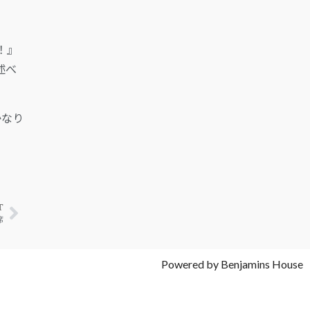
！』
述べ
かなり
T
席
Powered by Benjamins House