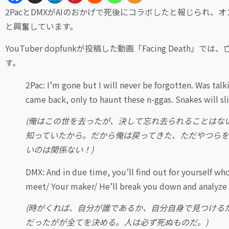
2PacとDMXがAIのおかげで死後にコラボしたと報じられ
と興奮しています。
YouTuber dopfunkが投稿した動画「Facing De
す。
2Pac: I’m gone but I will never be forgotten. Was talk
came back, only to haunt these n-ggas. Snakes will sl
(俺はこの世を去ったが、決して忘れ去られることはな
知っていたから。だから俺は戻ってきた、ただやつらを
いのは関係ない！)
DMX: And in due time, you’ll find out for yourself who
meet/ Your maker/ He’ll break you down and analyze w
(時がくれば、自分が誰であるか、自分自身で見つける
だったがが全てを決める。人は必ず死ぬものだ。)