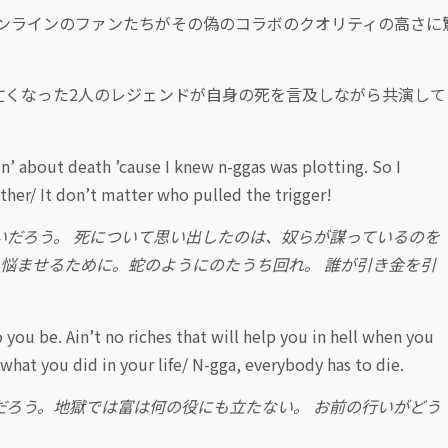
、オンラインのファンたちがその偽のコラボのクオリティの高さに
ath」では、亡くなった2人のレジェンドが自身の死を言及しながら共演し
in’ about death ’cause I knew n-ggas was plotting. So I
ither/ It don’t matter who pulled the trigger!
いだろう。 死について思い出したのは、奴らが謀っているのを
悩ませるために。蛇のようにのたうち回れ。 誰が引き金を引
 you be. Ain’t no riches that will help you in hell when you
hat you did in your life/ N-gga, everybody has to die.
だろう。地獄では富は何の役にも立たない。 お前の行いがどう