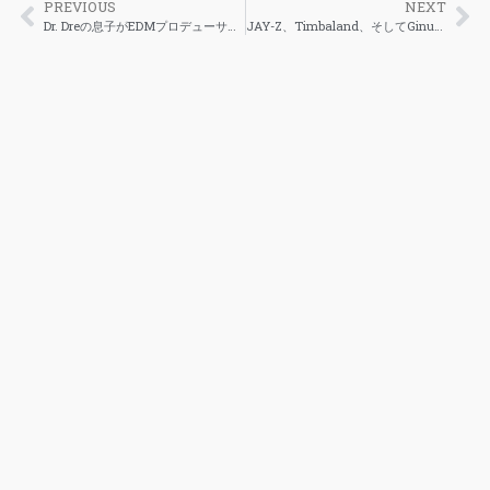
PREVIOUS
NEXT
Dr. Dreの息子がEDMプロデューサー/DJとして自身の道を切り開く
JAY-Z、Timbaland、そしてGinuwineは著作権訴訟を逃れれる