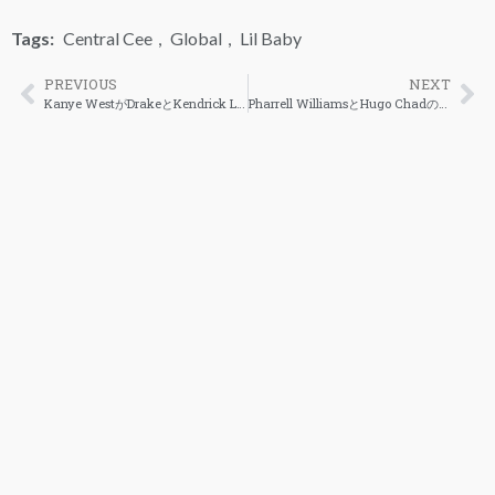
Tags:
Central Cee
,
Global
,
Lil Baby
PREVIOUS
NEXT
Kanye WestがDrakeとKendrick Lamarのビーフに対して自分こそがGOATだと主張
Pharrell WilliamsとHugo Chadの間でThe Neptunesの商標に関する法的争い