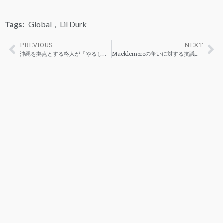
Tags:
Global
,
Lil Durk
PREVIOUS
NEXT
沖縄を拠点とする柊人が「やるしかない」のMVを公開
Macklemoreの争いに対する抗議曲の中でDrakeに対して一部非難