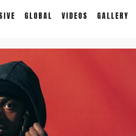
SIVE
GLOBAL
VIDEOS
GALLERY
EXCLUSIVE
GLOBAL
VIDEOS
GALLERY