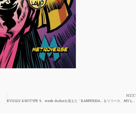
NEX
KVGGLV & NOTYPE 9、week dudusを迎えた「KANPEKIDA」をリリース、MVも同時公開。