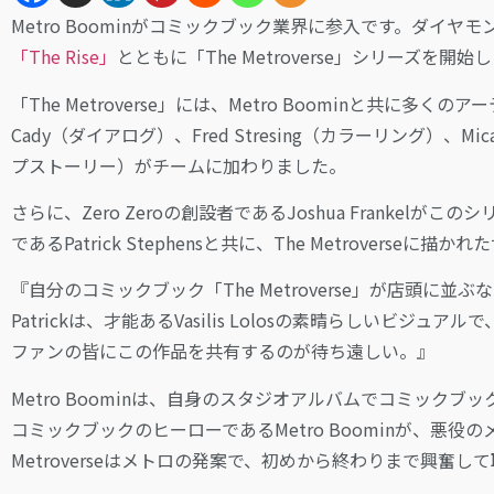
Metro Boominがコミックブック業界に参入です。ダイ
「The Rise」
とともに「The Metroverse」シリーズを開始
「The Metroverse」には、Metro Boominと共に多くの
Cady（ダイアログ）、Fred Stresing（カラーリング）、Mic
プストーリー）がチームに加わりました。
さらに、Zero Zeroの創設者であるJoshua Frankelがこ
であるPatrick Stephensと共に、The Metroverse
『自分のコミックブック「The Metroverse」が店頭に並ぶな
Patrickは、才能あるVasilis Lolosの素晴らしい
ファンの皆にこの作品を共有するのが待ち遠しい。』
Metro Boominは、自身のスタジオアルバムでコミックブック
コミックブックのヒーローであるMetro Boominが、悪役のメディ
Metroverseはメトロの発案で、初めから終わりまで興奮