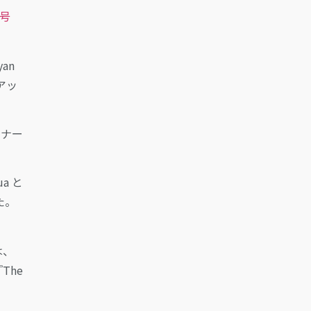
号
an
クアッ
トナー
。
a と
た。
は、
The