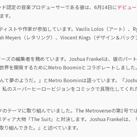
ヤモンド認定の音楽プロデューサーである彼は、6月14日に
デビュー
します。
アーティストや作家が参加しています。Vasilis Lolos（アート）、Ry
ah Meyers（レタリング）、Vincent Kings（デザイン＆バッ
のシリーズの編集者を務めています。Joshua Frankelは、彼のパー
に描かれた世界を開発するためにMetro Boominとコラボレートしました
んて夢のようだ。』とMetro Boominは語っています。『Joshu
ビジュアルで、私のスーパーヒーロービジョンをコミックで具現化してくれ
のテーマに取り組んでいました。The Metroverseの第1号で
ア大物「The Suit」と対決します。Joshua Frankelは、『
して取り組んできた。』と述べています。