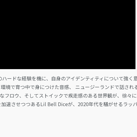
でのハードな経験を機に、自身のアイデンティティについて強く
る環境で育つ中で身につけた音感、 ニュージーランドで話される
カルなフロウ、そしてストイックで疾走感のある世界観が、徐々
せつつあるLil Bell Diceが、2020年代を騒がせるラッ