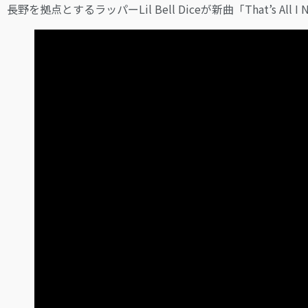
長野を拠点とするラッパーLil Bell Diceが新曲「That’s All