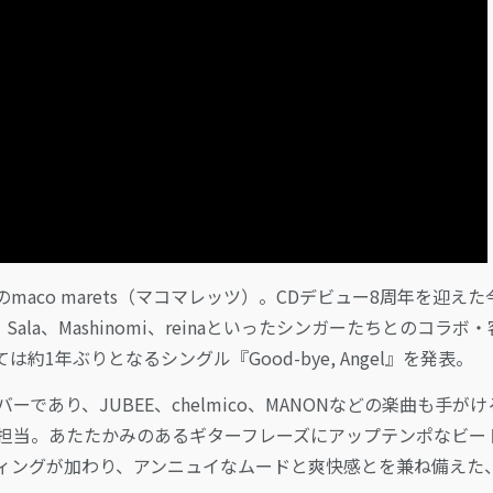
co marets（マコマレッツ）。CDデビュー8周年を迎えた
Sala、Mashinomi、reinaといったシンガーたちとのコラボ
年ぶりとなるシングル『Good-bye, Angel』を発表。
バーであり、JUBEE、chelmico、MANONなどの楽曲も手がけ
スを担当。あたたかみのあるギターフレーズにアップテンポなビー
リーディングが加わり、アンニュイなムードと爽快感とを兼ね備えた