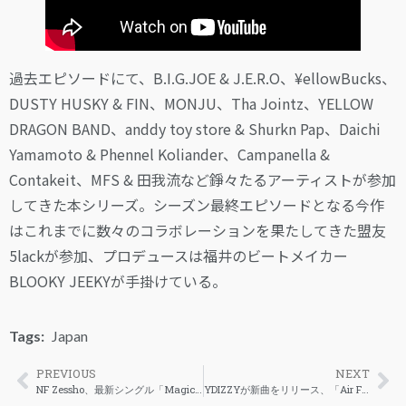
過去エピソードにて、B.I.G.JOE & J.E.R.O、¥ellowBucks、
DUSTY HUSKY & FIN、MONJU、Tha Jointz、YELLOW
DRAGON BAND、anddy toy store & Shurkn Pap、Daichi
Yamamoto & Phennel Koliander、Campanella &
Contakeit、MFS & 田我流など錚々たるアーティストが参加
してきた本シリーズ。シーズン最終エピソードとなる今作
はこれまでに数々のコラボレーションを果たしてきた盟友
5lackが参加、プロデュースは福井のビートメイカー
BLOOKY JEEKYが手掛けている。
Tags:
Japan
PREVIOUS
NEXT
NF Zessho、最新シングル「Magic / Mild High」をリリース
YDIZZYが新曲をリリース、「Air Force 1」のミュージックビデオも公開