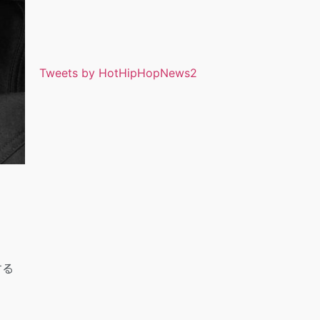
Tweets by HotHipHopNews2
する