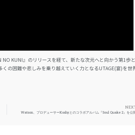
 NO KUNI』のリリースを経て、新たな次元へと向かう第1歩
くの困難や悲しみを乗り越えていく力となるUTAGE(宴)を世
NEX
Watson、プロデューサーKoshyとのコラボアルバム『Soul Quake 2』を公