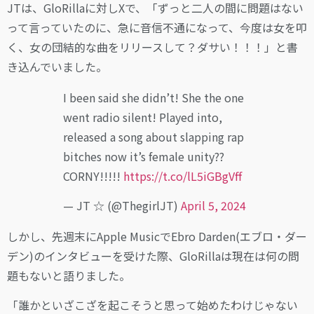
JTは、GloRillaに対しXで、「ずっと二人の間に問題はない
って言っていたのに、急に音信不通になって、今度は女を叩
く、女の団結的な曲をリリースして？ダサい！！！」と書
き込んでいました。
I been said she didn’t! She the one
went radio silent! Played into,
released a song about slapping rap
bitches now it’s female unity??
CORNY!!!!!
https://t.co/lL5iGBgVff
— JT ☆ (@ThegirlJT)
April 5, 2024
しかし、先週末にApple MusicでEbro Darden(エブロ・ダー
デン)のインタビューを受けた際、GloRillaは現在は何の問
題もないと語りました。
「誰かといざこざを起こそうと思って始めたわけじゃない