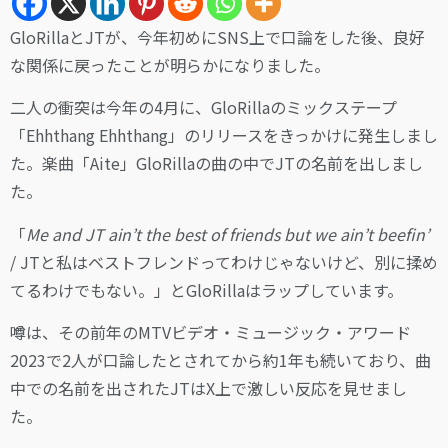
GloRillaとJTが、今年初めにSNS上で口論をした後、良好
な関係に戻ったことが明らかになりました。
二人の衝突は今年の4月に、GloRillaのミックステープ
「Ehhthang Ehhthang」のリリースをきっかけに発生しまし
た。楽曲「Aite」GloRillaの曲の中でJTの名前を出しまし
た。
「
Me and JT ain’t the best of friends but we ain’t beefin’
/ JTと私はベストフレンドってわけじゃないけど、別に揉め
てるわけでもない。」とGloRillaはラップしています。
噂は、その前年のMTVビデオ・ミュージック・アワード
2023で2人が口論したとされてから約1年も続いており、曲
中での名前を出されたJTはX上で激しい反応を見せまし
た。