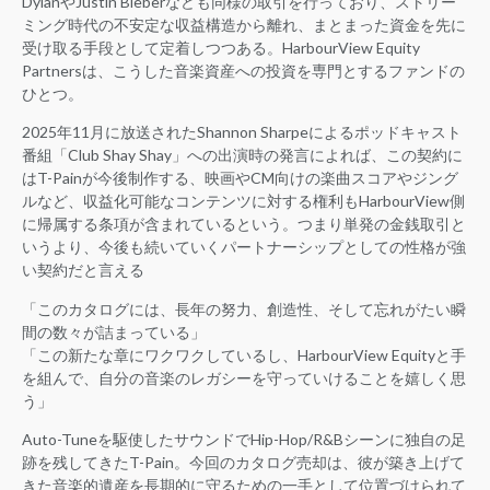
DylanやJustin Bieberなども同様の取引を行っており、ストリー
ミング時代の不安定な収益構造から離れ、まとまった資金を先に
受け取る手段として定着しつつある。HarbourView Equity
Partnersは、こうした音楽資産への投資を専門とするファンドの
ひとつ。
2025年11月に放送されたShannon Sharpeによるポッドキャスト
番組「Club Shay Shay」への出演時の発言によれば、この契約に
はT-Painが今後制作する、映画やCM向けの楽曲スコアやジング
ルなど、収益化可能なコンテンツに対する権利もHarbourView側
に帰属する条項が含まれているという。つまり単発の金銭取引と
いうより、今後も続いていくパートナーシップとしての性格が強
い契約だと言える
「このカタログには、長年の努力、創造性、そして忘れがたい瞬
間の数々が詰まっている」
「この新たな章にワクワクしているし、HarbourView Equityと手
を組んで、自分の音楽のレガシーを守っていけることを嬉しく思
う」
Auto-Tuneを駆使したサウンドでHip-Hop/R&Bシーンに独自の足
跡を残してきたT-Pain。今回のカタログ売却は、彼が築き上げて
きた音楽的遺産を長期的に守るための一手として位置づけられて