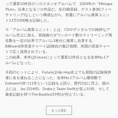
って通算10作目のソロスタジオアルバムで、2024年の『Mixtape
Pluto』以来となるソロ作品だ。全22曲収録、ゲスト参加(フィー
チャリング)なしという構成ながら、初週にアルバム換算ユニッ
ト13万1000枚を記録した。
※「アルバム換算ユニット」とは、CDやデジタルでの純粋なア
ルバム売上に加え、収録曲のダウンロード数やストリーミング再
生数を一定の比率でアルバム1枚分に換算し合算する、
Billboard(米音楽チャート誌)独自の集計指標。米国の音楽チャー
トで広く採用されている。
この結果、本作はFutureにとって通算12作目となる全米No.1ア
ルバムとなった。
今回のヒットにより、FutureはHip-Hop史上でも屈指の記録保持
者に名を連ねることになった。全米No.1アルバム獲得数で
Eminemの持つ11作という記録を上回り、歴代5位に浮上。彼の
上には、Jay-Z(14作)、DrakeとTaylor Swiftが並ぶ15作、そして
最多記録を持つThe Beatles(19作)が控えている。
もっと読む