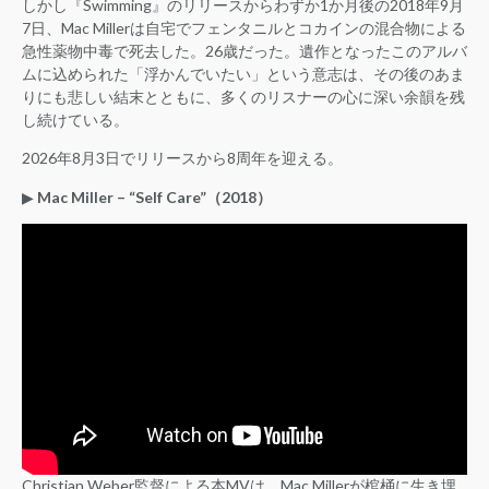
しかし『Swimming』のリリースからわずか1か月後の2018年9月
7日、Mac Millerは自宅でフェンタニルとコカインの混合物による
急性薬物中毒で死去した。26歳だった。遺作となったこのアルバ
ムに込められた「浮かんでいたい」という意志は、その後のあま
りにも悲しい結末とともに、多くのリスナーの心に深い余韻を残
し続けている。
2026年8月3日でリリースから8周年を迎える。
▶︎
Mac Miller – “Self Care”（2018）
Christian Weber監督による本MVは、Mac Millerが棺桶に生き埋