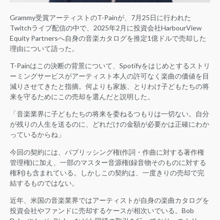
Grammy受賞アーティストのT-Painが、7月25日に行われた
Twitchライブ配信の中で、2025年2月に投資会社HarbourView
Equity Partnersへ自身の音楽カタログを推定1億ドルで売却した
理由について語った。
T-Painはこの決断の背景について、Spotifyをはじめとするストリ
ーミングサービスがアーティスト本人の許可なく楽曲の価値を目
減りさせてきたと指摘。何よりも家族、とりわけ子どもたちの将
来を守るためにこの売却を選んだと説明した。
「音楽業界に子どもたちの将来を委ねるつもりは一切ない。自分
が残りの人生を送るのに、どれだけの金額が必要かは正確にわか
っているからね」
今回の契約には、パブリッシング権(作詞・作曲に対する著作権
管理権)に加え、一部のマスター音源権(録音物そのものに対する
権利)も含まれている。しかしこの契約は、一度きりの売却で完
結するものではない。
近年、米国の音楽業界ではアーティストが自身の楽曲カタログを
投資会社やファンドに売却するケースが相次いでいる。Bob