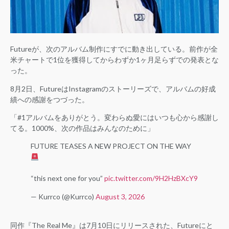
Futureが、次のアルバム制作にすでに動き出している。前作が全
米チャートで1位を獲得してからわずか1ヶ月足らずでの発表とな
った。
8月2日、FutureはInstagramのストーリーズで、アルバムの好成
績への感謝をつづった。
「#1アルバムをありがとう。変わらぬ愛にはいつも心から感謝し
てる。1000%、次の作品はみんなのために」
FUTURE TEASES A NEW PROJECT ON THE WAY
“this next one for you”
pic.twitter.com/9H2HzBXcY9
— Kurrco (@Kurrco)
August 3, 2026
同作『The Real Me』は7月10日にリリースされた、Futureにと