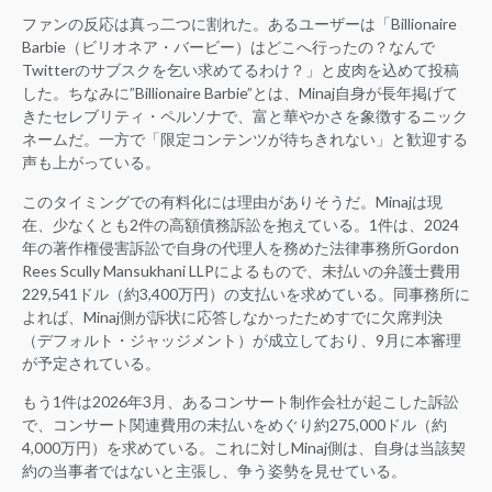
ファンの反応は真っ二つに割れた。あるユーザーは「Billionaire
Barbie（ビリオネア・バービー）はどこへ行ったの？なんで
Twitterのサブスクを乞い求めてるわけ？」と皮肉を込めて投稿
した。ちなみに”Billionaire Barbie”とは、Minaj自身が長年掲げて
きたセレブリティ・ペルソナで、富と華やかさを象徴するニック
ネームだ。一方で「限定コンテンツが待ちきれない」と歓迎する
声も上がっている。
このタイミングでの有料化には理由がありそうだ。Minajは現
在、少なくとも2件の高額債務訴訟を抱えている。1件は、2024
年の著作権侵害訴訟で自身の代理人を務めた法律事務所Gordon
Rees Scully Mansukhani LLPによるもので、未払いの弁護士費用
229,541ドル（約3,400万円）の支払いを求めている。同事務所に
よれば、Minaj側が訴状に応答しなかったためすでに欠席判決
（デフォルト・ジャッジメント）が成立しており、9月に本審理
が予定されている。
もう1件は2026年3月、あるコンサート制作会社が起こした訴訟
で、コンサート関連費用の未払いをめぐり約275,000ドル（約
4,000万円）を求めている。これに対しMinaj側は、自身は当該契
約の当事者ではないと主張し、争う姿勢を見せている。