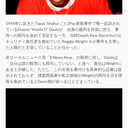
1996年に起きたTupac Shakurこと2Pac射殺事件で唯一起訴され
ているDuane “Keefe D” Davisが、自身の裁判を目前に控え、事
件への関与を改めて否定する一方、当時Death Row Recordsのセ
キュリティ責任者を務めていたReggie Wright Jr.が事件を主導し
た人物だと主張していることが分かった。
米ローカルニュース局「8 News Now」の取材に対し、Davisは
「自分は誰の殺害にも関与していない」と述べ、責任はWrightに
あると示唆した。ただし、この主張を裏付ける具体的な証拠は提
示されておらず、捜査関係者や私立探偵がWrightの関与を示す情
報を集めているとDavis側が述べるにとどまっている。