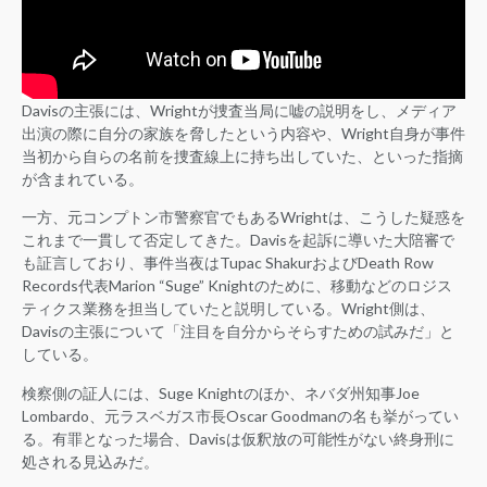
Davisの主張には、Wrightが捜査当局に嘘の説明をし、メディア
出演の際に自分の家族を脅したという内容や、Wright自身が事件
当初から自らの名前を捜査線上に持ち出していた、といった指摘
が含まれている。
一方、元コンプトン市警察官でもあるWrightは、こうした疑惑を
これまで一貫して否定してきた。Davisを起訴に導いた大陪審で
も証言しており、事件当夜はTupac ShakurおよびDeath Row
Records代表Marion “Suge” Knightのために、移動などのロジス
ティクス業務を担当していたと説明している。Wright側は、
Davisの主張について「注目を自分からそらすための試みだ」と
している。
検察側の証人には、Suge Knightのほか、ネバダ州知事Joe
Lombardo、元ラスベガス市長Oscar Goodmanの名も挙がってい
る。有罪となった場合、Davisは仮釈放の可能性がない終身刑に
処される見込みだ。