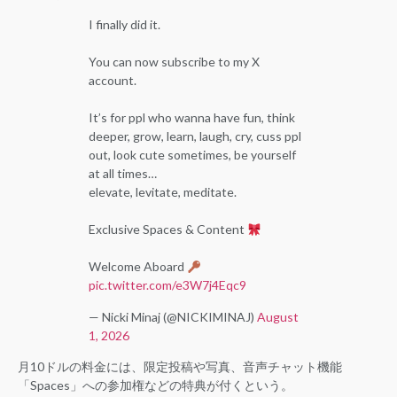
I finally did it.
You can now subscribe to my X
account.
It’s for ppl who wanna have fun, think
deeper, grow, learn, laugh, cry, cuss ppl
out, look cute sometimes, be yourself
at all times…
elevate, levitate, meditate.
Exclusive Spaces & Content
Welcome Aboard
pic.twitter.com/e3W7j4Eqc9
— Nicki Minaj (@NICKIMINAJ)
August
1, 2026
月10ドルの料金には、限定投稿や写真、音声チャット機能
「Spaces」への参加権などの特典が付くという。