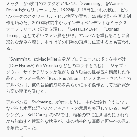
ミック）が5枚目のスタジオアルバム『Swimming』をWarner
Recordsからリリースした。1992年1月19日生まれの彼は、ピッ
ツバーグのスクワーリル・ヒル地区で育ち、15歳の頃から音楽制
作を始めた。2010年代前半からインディペンデントなミックス
テープリリースで頭角を現し、「Best Day Ever」「Donald
Trump」などで若いファン層を獲得。アルバムを重ねるごとに音
楽的な深みを増し、本作はその円熟の頂点に位置するとも言われ
る。
『Swimming』はMac Miller自身がプロデュースの多くを手がけ
（Dev Hynesや9th Wonderなどとのコラボも含む）、ジャズ・
ソウル・サイケデリックが混ざり合う独自の世界観を構築した作
品だ。グラミー賞の「Best Rap Album」にノミネートされたこの
アルバムは、彼の音楽的成熟を高らかに示す傑作として批評家か
ら高い評価を受けた。
アルバム名「Swimming」が示すように、本作は溺れそうになり
ながらも水面に浮かんでいることへの意思を表現している。先行
シングル「Self Care」のMVでは、棺桶の中に生き埋めにされな
がら脱出する衝撃的な映像が、彼の精神的な葛藤と再生への意志
を象徴していた。