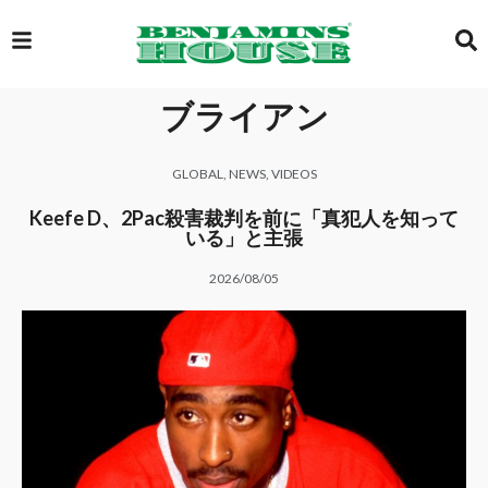
ブライアン
EXCLUSIVE
GLOBAL
,
NEWS
,
VIDEOS
GLOBAL
Keefe D、2Pac殺害裁判を前に「真犯人を知って
いる」と主張
2026/08/05
VIDEOS
GALLERY
LOGIN