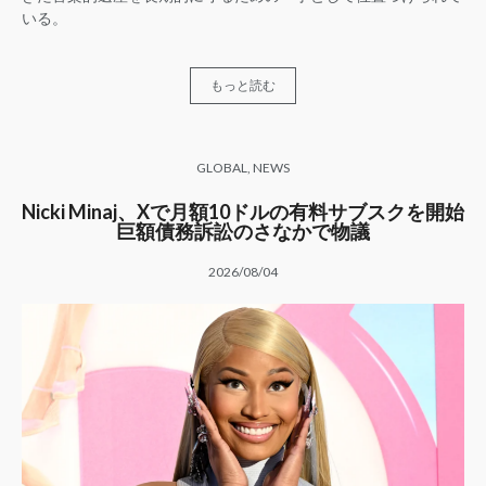
いる。
もっと読む
GLOBAL
,
NEWS
Nicki Minaj、Xで月額10ドルの有料サブスクを開始
巨額債務訴訟のさなかで物議
2026/08/04