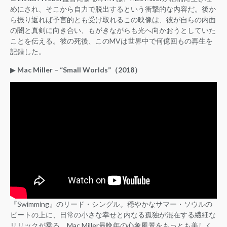
めにされ、そこから自力で脱出するという衝撃的な内容だ。後か
ら振り返れば予言的とも受け取れるこの映像は、彼が自らの内面
の闇と真剣に向き合い、もがきながらも光へ向かおうとしていた
ことを伝える。彼の死後、このMVは世界中で何億回もの再生を
記録した。
▶︎
Mac Miller – “Small Worlds”（2018）
『Swimming』のリード・シングル。穏やかなサマー・ソウルの
ビートの上に、日常の小さな幸せと内なる孤独が混在する繊細な
リリックが乗る。Mac Miller最晩年の心象風景をもっとも美しく