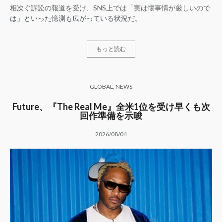
相次ぐ訴訟の報道を受け、SNS上では「実は懐事情が厳しいので
は」といった憶測も広がっている状況だ。
もっと読む
GLOBAL
,
NEWS
Future、『The Real Me』全米1位を受け早くも次
回作準備を示唆
2026/08/04