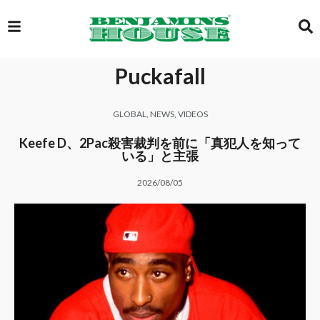
Puckafall
EXCLUSIVE
GLOBAL
,
NEWS
,
VIDEOS
GLOBAL
Keefe D、2Pac殺害裁判を前に「真犯人を知って
いる」と主張
2026/08/05
VIDEOS
GALLERY
LOGIN