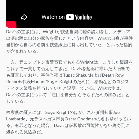
Davisの主張には、Wrightが捜査当局に嘘の説明をし、メディア
出演の際に自分の家族を脅したという内容や、Wright自身が事件
当初から自らの名前を捜査線上に持ち出していた、といった指摘
が含まれている。
一方、元コンプトン市警察官でもあるWrightは、こうした疑惑を
これまで一貫して否定してきた。Davisを起訴に導いた大陪審で
も証言しており、事件当夜はTupac ShakurおよびDeath Row
Records代表Marion “Suge” Knightのために、移動などのロジス
ティクス業務を担当していたと説明している。Wright側は、
Davisの主張について「注目を自分からそらすための試みだ」と
している。
検察側の証人には、Suge Knightのほか、ネバダ州知事Joe
Lombardo、元ラスベガス市長Oscar Goodmanの名も挙がってい
る。有罪となった場合、Davisは仮釈放の可能性がない終身刑に
処される見込みだ。