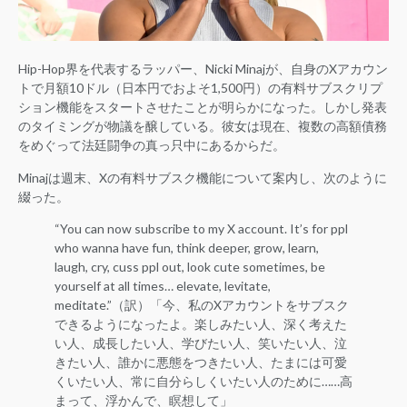
Hip-Hop界を代表するラッパー、Nicki Minajが、自身のXアカウン
トで月額10ドル（日本円でおよそ1,500円）の有料サブスクリプ
ション機能をスタートさせたことが明らかになった。しかし発表
のタイミングが物議を醸している。彼女は現在、複数の高額債務
をめぐって法廷闘争の真っ只中にあるからだ。
Minajは週末、Xの有料サブスク機能について案内し、次のように
綴った。
“You can now subscribe to my X account. It’s for ppl
who wanna have fun, think deeper, grow, learn,
laugh, cry, cuss ppl out, look cute sometimes, be
yourself at all times… elevate, levitate,
meditate.”（訳）「今、私のXアカウントをサブスク
できるようになったよ。楽しみたい人、深く考えた
い人、成長したい人、学びたい人、笑いたい人、泣
きたい人、誰かに悪態をつきたい人、たまには可愛
くいたい人、常に自分らしくいたい人のために……高
まって、浮かんで、瞑想して」