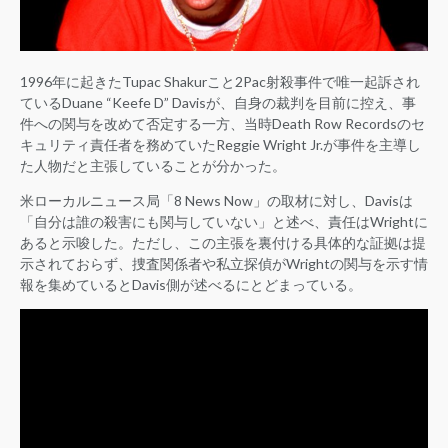
1996年に起きたTupac Shakurこと2Pac射殺事件で唯一起訴され
ているDuane “Keefe D” Davisが、自身の裁判を目前に控え、事
件への関与を改めて否定する一方、当時Death Row Recordsのセ
キュリティ責任者を務めていたReggie Wright Jr.が事件を主導し
た人物だと主張していることが分かった。
米ローカルニュース局「8 News Now」の取材に対し、Davisは
「自分は誰の殺害にも関与していない」と述べ、責任はWrightに
あると示唆した。ただし、この主張を裏付ける具体的な証拠は提
示されておらず、捜査関係者や私立探偵がWrightの関与を示す情
報を集めているとDavis側が述べるにとどまっている。