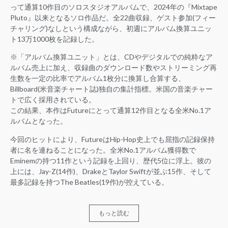
って通算10作目のソロスタジオアルバムで、2024年の『Mixtape
Pluto』以来となるソロ作品だ。全22曲収録、ゲスト参加(フィー
チャリング)なしという構成ながら、初週にアルバム換算ユニッ
ト13万1000枚を記録した。
※「アルバム換算ユニット」とは、CDやデジタルでの純粋なア
ルバム売上に加え、収録曲のダウンロード数やストリーミング再
生数を一定の比率でアルバム1枚分に換算し合算する、
Billboard(米音楽チャート誌)独自の集計指標。米国の音楽チャー
トで広く採用されている。
この結果、本作はFutureにとって通算12作目となる全米No.1ア
ルバムとなった。
今回のヒットにより、FutureはHip-Hop史上でも屈指の記録保持
者に名を連ねることになった。全米No.1アルバム獲得数で
Eminemの持つ11作という記録を上回り、歴代5位に浮上。彼の
上には、Jay-Z(14作)、DrakeとTaylor Swiftが並ぶ15作、そして
最多記録を持つThe Beatles(19作)が控えている。
もっと読む