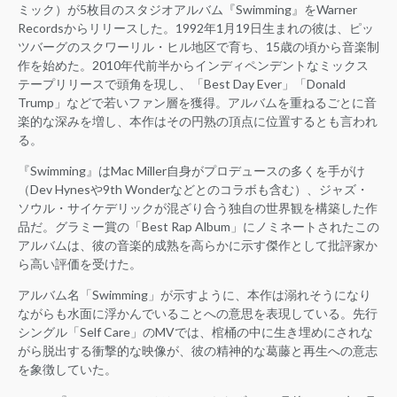
ミック）が5枚目のスタジオアルバム『Swimming』をWarner
Recordsからリリースした。1992年1月19日生まれの彼は、ピッ
ツバーグのスクワーリル・ヒル地区で育ち、15歳の頃から音楽制
作を始めた。2010年代前半からインディペンデントなミックス
テープリリースで頭角を現し、「Best Day Ever」「Donald
Trump」などで若いファン層を獲得。アルバムを重ねるごとに音
楽的な深みを増し、本作はその円熟の頂点に位置するとも言われ
る。
『Swimming』はMac Miller自身がプロデュースの多くを手がけ
（Dev Hynesや9th Wonderなどとのコラボも含む）、ジャズ・
ソウル・サイケデリックが混ざり合う独自の世界観を構築した作
品だ。グラミー賞の「Best Rap Album」にノミネートされたこの
アルバムは、彼の音楽的成熟を高らかに示す傑作として批評家か
ら高い評価を受けた。
アルバム名「Swimming」が示すように、本作は溺れそうになり
ながらも水面に浮かんでいることへの意思を表現している。先行
シングル「Self Care」のMVでは、棺桶の中に生き埋めにされな
がら脱出する衝撃的な映像が、彼の精神的な葛藤と再生への意志
を象徴していた。