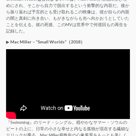
めにされ、そこから自力で脱出するという衝撃的な内容だ。後か
ら振り返れば予言的とも受け取れるこの映像は、彼が自らの内面
の闇と真剣に向き合い、もがきながらも光へ向かおうとしていた
ことを伝える。彼の死後、このMVは世界中で何億回もの再生を
記録した。
▶︎
Mac Miller – “Small Worlds”（2018）
『Swimming』のリード・シングル。穏やかなサマー・ソウルの
ビートの上に、日常の小さな幸せと内なる孤独が混在する繊細な
リリックが乗る。Mac Miller最晩年の心象風景をもっとも美しく