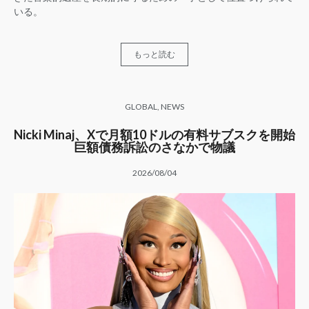
いる。
もっと読む
GLOBAL
,
NEWS
Nicki Minaj、Xで月額10ドルの有料サブスクを開始
巨額債務訴訟のさなかで物議
2026/08/04