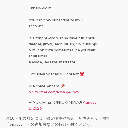
I finally did it.
You can now subscribe to my X
account.
It’s for ppl who wanna have fun, think
deeper, grow, learn, laugh, cry, cuss ppl
out, look cute sometimes, be yourself
at all times…
elevate, levitate, meditate.
Exclusive Spaces & Content
Welcome Aboard
pic.twitter.com/e3W7j4Eqc9
— Nicki Minaj (@NICKIMINAJ)
August
1, 2026
月10ドルの料金には、限定投稿や写真、音声チャット機能
「Spaces」への参加権などの特典が付くという。