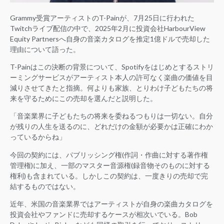
Grammy受賞アーティストのT-Painが、7月25日に行われた
Twitchライブ配信の中で、2025年2月に投資会社HarbourView
Equity Partnersへ自身の音楽カタログを推定1億ドルで売却した
理由について語った。
T-Painはこの決断の背景について、Spotifyをはじめとするストリ
ーミングサービスがアーティスト本人の許可なく楽曲の価値を目
減りさせてきたと指摘。何よりも家族、とりわけ子どもたちの将
来を守るためにこの売却を選んだと説明した。
「音楽業界に子どもたちの将来を委ねるつもりは一切ない。自分
が残りの人生を送るのに、どれだけの金額が必要かは正確にわか
っているからね」
今回の契約には、パブリッシング権(作詞・作曲に対する著作権
管理権)に加え、一部のマスター音源権(録音物そのものに対する
権利)も含まれている。しかしこの契約は、一度きりの売却で完
結するものではない。
近年、米国の音楽業界ではアーティストが自身の楽曲カタログを
投資会社やファンドに売却するケースが相次いでいる。Bob