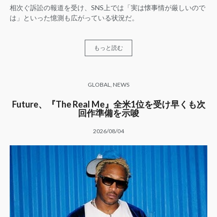
相次ぐ訴訟の報道を受け、SNS上では「実は懐事情が厳しいので
は」といった憶測も広がっている状況だ。
もっと読む
GLOBAL
,
NEWS
Future、『The Real Me』全米1位を受け早くも次
回作準備を示唆
2026/08/04