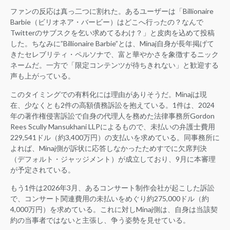
ファンの反応は真っ二つに割れた。あるユーザーは「Billionaire
Barbie（ビリオネア・バービー）はどこへ行ったの？なんで
Twitterのサブスクを乞い求めてるわけ？」と皮肉を込めて投稿
した。ちなみに”Billionaire Barbie”とは、Minaj自身が長年掲げて
きたセレブリティ・ペルソナで、富と華やかさを象徴するニック
ネームだ。一方で「限定コンテンツが待ちきれない」と歓迎する
声も上がっている。
このタイミングでの有料化には理由がありそうだ。Minajは現
在、少なくとも2件の高額債務訴訟を抱えている。1件は、2024
年の著作権侵害訴訟で自身の代理人を務めた法律事務所Gordon
Rees Scully Mansukhani LLPによるもので、未払いの弁護士費用
229,541ドル（約3,400万円）の支払いを求めている。同事務所に
よれば、Minaj側が訴状に応答しなかったためすでに欠席判決
（デフォルト・ジャッジメント）が成立しており、9月に本審理
が予定されている。
もう1件は2026年3月、あるコンサート制作会社が起こした訴訟
で、コンサート関連費用の未払いをめぐり約275,000ドル（約
4,000万円）を求めている。これに対しMinaj側は、自身は当該契
約の当事者ではないと主張し、争う姿勢を見せている。