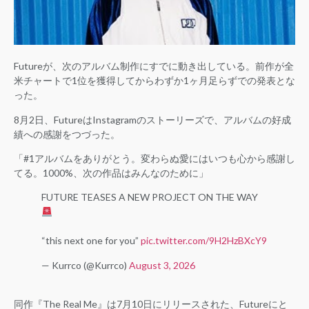
Futureが、次のアルバム制作にすでに動き出している。前作が全
米チャートで1位を獲得してからわずか1ヶ月足らずでの発表とな
った。
8月2日、FutureはInstagramのストーリーズで、アルバムの好成
績への感謝をつづった。
「#1アルバムをありがとう。変わらぬ愛にはいつも心から感謝し
てる。1000%、次の作品はみんなのために」
FUTURE TEASES A NEW PROJECT ON THE WAY
“this next one for you”
pic.twitter.com/9H2HzBXcY9
— Kurrco (@Kurrco)
August 3, 2026
同作『The Real Me』は7月10日にリリースされた、Futureにと