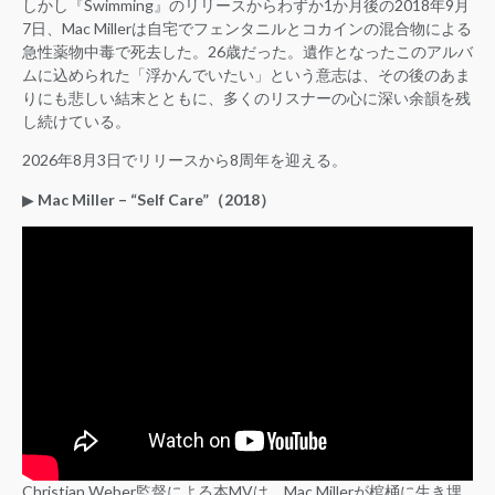
しかし『Swimming』のリリースからわずか1か月後の2018年9月
7日、Mac Millerは自宅でフェンタニルとコカインの混合物による
急性薬物中毒で死去した。26歳だった。遺作となったこのアルバ
ムに込められた「浮かんでいたい」という意志は、その後のあま
りにも悲しい結末とともに、多くのリスナーの心に深い余韻を残
し続けている。
2026年8月3日でリリースから8周年を迎える。
▶︎
Mac Miller – “Self Care”（2018）
Christian Weber監督による本MVは、Mac Millerが棺桶に生き埋