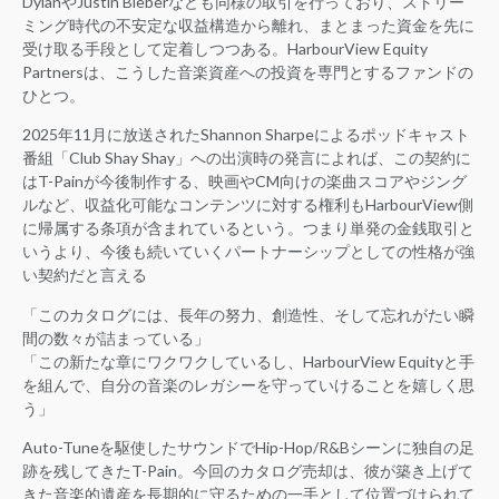
DylanやJustin Bieberなども同様の取引を行っており、ストリー
ミング時代の不安定な収益構造から離れ、まとまった資金を先に
受け取る手段として定着しつつある。HarbourView Equity
Partnersは、こうした音楽資産への投資を専門とするファンドの
ひとつ。
2025年11月に放送されたShannon Sharpeによるポッドキャスト
番組「Club Shay Shay」への出演時の発言によれば、この契約に
はT-Painが今後制作する、映画やCM向けの楽曲スコアやジング
ルなど、収益化可能なコンテンツに対する権利もHarbourView側
に帰属する条項が含まれているという。つまり単発の金銭取引と
いうより、今後も続いていくパートナーシップとしての性格が強
い契約だと言える
「このカタログには、長年の努力、創造性、そして忘れがたい瞬
間の数々が詰まっている」
「この新たな章にワクワクしているし、HarbourView Equityと手
を組んで、自分の音楽のレガシーを守っていけることを嬉しく思
う」
Auto-Tuneを駆使したサウンドでHip-Hop/R&Bシーンに独自の足
跡を残してきたT-Pain。今回のカタログ売却は、彼が築き上げて
きた音楽的遺産を長期的に守るための一手として位置づけられて