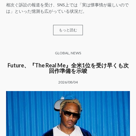
相次ぐ訴訟の報道を受け、SNS上では「実は懐事情が厳しいので
は」といった憶測も広がっている状況だ。
もっと読む
GLOBAL
,
NEWS
Future、『The Real Me』全米1位を受け早くも次
回作準備を示唆
2026/08/04