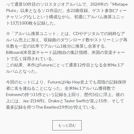
って通算10作目のソロスタジオアルバムで、2024年の『Mixtape
Pluto』以来となるソロ作品だ。全22曲収録、ゲスト参加(フィー
チャリング)なしという構成ながら、初週にアルバム換算ユニッ
ト13万1000枚を記録した。
※「アルバム換算ユニット」とは、CDやデジタルでの純粋なア
ルバム売上に加え、収録曲のダウンロード数やストリーミング再
生数を一定の比率でアルバム1枚分に換算し合算する、
Billboard(米音楽チャート誌)独自の集計指標。米国の音楽チャー
トで広く採用されている。
この結果、本作はFutureにとって通算12作目となる全米No.1ア
ルバムとなった。
今回のヒットにより、FutureはHip-Hop史上でも屈指の記録保持
者に名を連ねることになった。全米No.1アルバム獲得数で
Eminemの持つ11作という記録を上回り、歴代5位に浮上。彼の
上には、Jay-Z(14作)、DrakeとTaylor Swiftが並ぶ15作、そして
最多記録を持つThe Beatles(19作)が控えている。
もっと読む