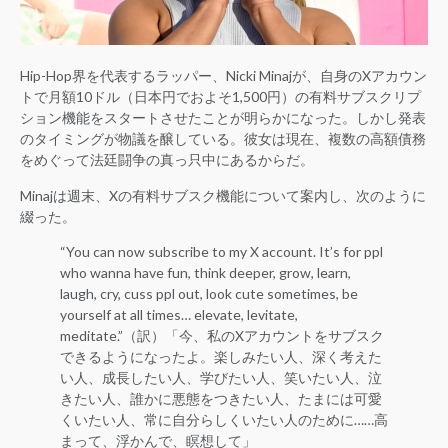
Hip-Hop界を代表するラッパー、Nicki Minajが、自身のXアカウン
トで月額10ドル（日本円でおよそ1,500円）の有料サブスクリプ
ション機能をスタートさせたことが明らかになった。しかし発表
のタイミングが物議を醸している。彼女は現在、複数の高額債務
をめぐって法廷闘争の真っ只中にあるからだ。
Minajは週末、Xの有料サブスク機能について案内し、次のように
綴った。
“You can now subscribe to my X account. It’s for ppl
who wanna have fun, think deeper, grow, learn,
laugh, cry, cuss ppl out, look cute sometimes, be
yourself at all times… elevate, levitate,
meditate.”（訳）「今、私のXアカウントをサブスク
できるようになったよ。楽しみたい人、深く考えた
い人、成長したい人、学びたい人、笑いたい人、泣
きたい人、誰かに悪態をつきたい人、たまには可愛
くいたい人、常に自分らしくいたい人のために……高
まって、浮かんで、瞑想して」