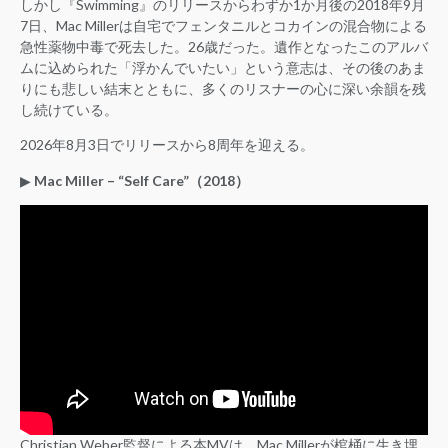
しかし『Swimming』のリリースからわずか1か月後の2018年9月
7日、Mac Millerは自宅でフェンタニルとコカインの混合物による
急性薬物中毒で死去した。26歳だった。遺作となったこのアルバ
ムに込められた「浮かんでいたい」という意志は、その後のあま
りにも悲しい結末とともに、多くのリスナーの心に深い余韻を残
し続けている。
2026年8月3日でリリースから8周年を迎える。
▶︎
Mac Miller – “Self Care”（2018）
Christian Weber監督による本MVは、Mac Millerが棺桶に生き埋