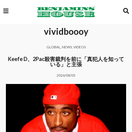
vividboooy
EXCLUSIVE
GLOBAL
,
NEWS
,
VIDEOS
GLOBAL
Keefe D、2Pac殺害裁判を前に「真犯人を知って
いる」と主張
2026/08/05
VIDEOS
GALLERY
LOGIN