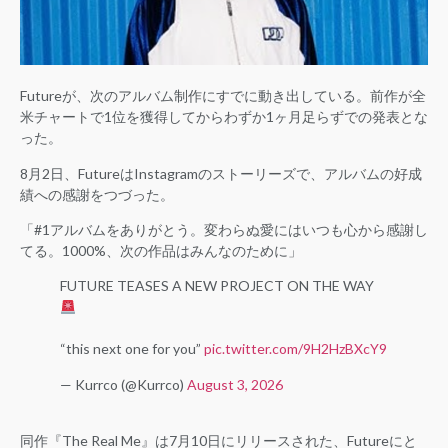
Futureが、次のアルバム制作にすでに動き出している。前作が全
米チャートで1位を獲得してからわずか1ヶ月足らずでの発表とな
った。
8月2日、FutureはInstagramのストーリーズで、アルバムの好成
績への感謝をつづった。
「#1アルバムをありがとう。変わらぬ愛にはいつも心から感謝し
てる。1000%、次の作品はみんなのために」
FUTURE TEASES A NEW PROJECT ON THE WAY
“this next one for you”
pic.twitter.com/9H2HzBXcY9
— Kurrco (@Kurrco)
August 3, 2026
同作『The Real Me』は7月10日にリリースされた、Futureにと