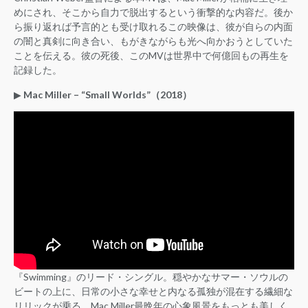
めにされ、そこから自力で脱出するという衝撃的な内容だ。後か
ら振り返れば予言的とも受け取れるこの映像は、彼が自らの内面
の闇と真剣に向き合い、もがきながらも光へ向かおうとしていた
ことを伝える。彼の死後、このMVは世界中で何億回もの再生を
記録した。
▶︎
Mac Miller – “Small Worlds”（2018）
『Swimming』のリード・シングル。穏やかなサマー・ソウルの
ビートの上に、日常の小さな幸せと内なる孤独が混在する繊細な
リリックが乗る。Mac Miller最晩年の心象風景をもっとも美しく