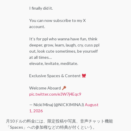
I finally did it.
You can now subscribe to my X
account.
It’s for ppl who wanna have fun, think
deeper, grow, learn, laugh, cry, cuss ppl
out, look cute sometimes, be yourself
at all times…
elevate, levitate, meditate.
Exclusive Spaces & Content
Welcome Aboard
pic.twitter.com/e3W7j4Eqc9
— Nicki Minaj (@NICKIMINAJ)
August
1, 2026
月10ドルの料金には、限定投稿や写真、音声チャット機能
「Spaces」への参加権などの特典が付くという。