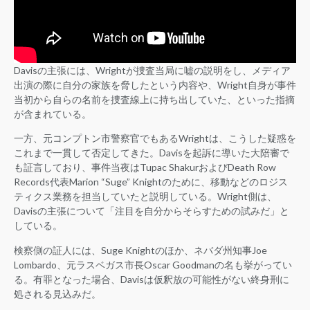
Davisの主張には、Wrightが捜査当局に嘘の説明をし、メディア
出演の際に自分の家族を脅したという内容や、Wright自身が事件
当初から自らの名前を捜査線上に持ち出していた、といった指摘
が含まれている。
一方、元コンプトン市警察官でもあるWrightは、こうした疑惑を
これまで一貫して否定してきた。Davisを起訴に導いた大陪審で
も証言しており、事件当夜はTupac ShakurおよびDeath Row
Records代表Marion “Suge” Knightのために、移動などのロジス
ティクス業務を担当していたと説明している。Wright側は、
Davisの主張について「注目を自分からそらすための試みだ」と
している。
検察側の証人には、Suge Knightのほか、ネバダ州知事Joe
Lombardo、元ラスベガス市長Oscar Goodmanの名も挙がってい
る。有罪となった場合、Davisは仮釈放の可能性がない終身刑に
処される見込みだ。