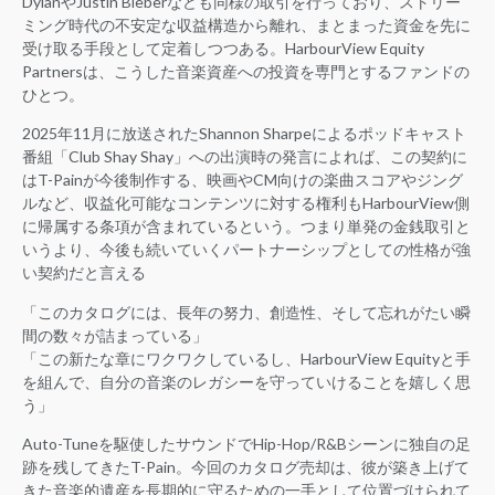
DylanやJustin Bieberなども同様の取引を行っており、ストリー
ミング時代の不安定な収益構造から離れ、まとまった資金を先に
受け取る手段として定着しつつある。HarbourView Equity
Partnersは、こうした音楽資産への投資を専門とするファンドの
ひとつ。
2025年11月に放送されたShannon Sharpeによるポッドキャスト
番組「Club Shay Shay」への出演時の発言によれば、この契約に
はT-Painが今後制作する、映画やCM向けの楽曲スコアやジング
ルなど、収益化可能なコンテンツに対する権利もHarbourView側
に帰属する条項が含まれているという。つまり単発の金銭取引と
いうより、今後も続いていくパートナーシップとしての性格が強
い契約だと言える
「このカタログには、長年の努力、創造性、そして忘れがたい瞬
間の数々が詰まっている」
「この新たな章にワクワクしているし、HarbourView Equityと手
を組んで、自分の音楽のレガシーを守っていけることを嬉しく思
う」
Auto-Tuneを駆使したサウンドでHip-Hop/R&Bシーンに独自の足
跡を残してきたT-Pain。今回のカタログ売却は、彼が築き上げて
きた音楽的遺産を長期的に守るための一手として位置づけられて