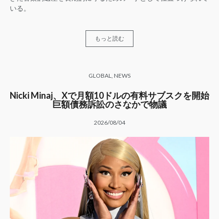
いる。
もっと読む
GLOBAL
,
NEWS
Nicki Minaj、Xで月額10ドルの有料サブスクを開始
巨額債務訴訟のさなかで物議
2026/08/04