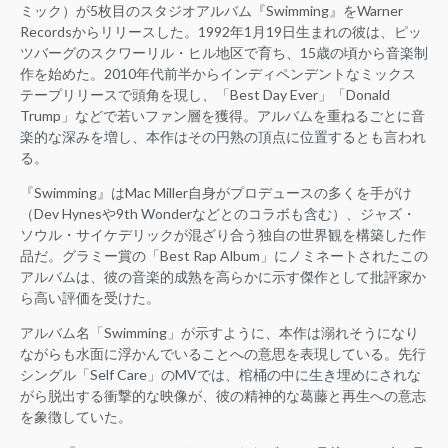
ミック）が5枚目のスタジオアルバム『Swimming』をWarner
Recordsからリリースした。1992年1月19日生まれの彼は、ピッ
ツバーグのスクワーリル・ヒル地区で育ち、15歳の頃から音楽制
作を始めた。2010年代前半からインディペンデントなミックス
テープリリースで頭角を現し、「Best Day Ever」「Donald
Trump」などで若いファン層を獲得。アルバムを重ねるごとに音
楽的な深みを増し、本作はその円熟の頂点に位置するとも言われ
る。
『Swimming』はMac Miller自身がプロデュースの多くを手がけ
（Dev Hynesや9th Wonderなどとのコラボも含む）、ジャズ・
ソウル・サイケデリックが混ざり合う独自の世界観を構築した作
品だ。グラミー賞の「Best Rap Album」にノミネートされたこの
アルバムは、彼の音楽的成熟を高らかに示す傑作として批評家か
ら高い評価を受けた。
アルバム名「Swimming」が示すように、本作は溺れそうになり
ながらも水面に浮かんでいることへの意思を表現している。先行
シングル「Self Care」のMVでは、棺桶の中に生き埋めにされな
がら脱出する衝撃的な映像が、彼の精神的な葛藤と再生への意志
を象徴していた。