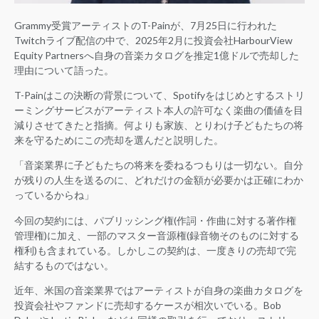
Grammy受賞アーティストのT-Painが、7月25日に行われた
Twitchライブ配信の中で、2025年2月に投資会社HarbourView
Equity Partnersへ自身の音楽カタログを推定1億ドルで売却した
理由について語った。
T-Painはこの決断の背景について、Spotifyをはじめとするストリ
ーミングサービスがアーティスト本人の許可なく楽曲の価値を目
減りさせてきたと指摘。何よりも家族、とりわけ子どもたちの将
来を守るためにこの売却を選んだと説明した。
「音楽業界に子どもたちの将来を委ねるつもりは一切ない。自分
が残りの人生を送るのに、どれだけの金額が必要かは正確にわか
っているからね」
今回の契約には、パブリッシング権(作詞・作曲に対する著作権
管理権)に加え、一部のマスター音源権(録音物そのものに対する
権利)も含まれている。しかしこの契約は、一度きりの売却で完
結するものではない。
近年、米国の音楽業界ではアーティストが自身の楽曲カタログを
投資会社やファンドに売却するケースが相次いでいる。Bob