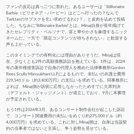
ファンの反応は真っ二つに割れた。あるユーザーは「Billionaire
Barbie（ビリオネア・バービー）はどこへ行ったの？なんで
Twitterのサブスクを乞い求めてるわけ？」と皮肉を込めて投稿
した。ちなみに”Billionaire Barbie”とは、Minaj自身が長年掲げて
きたセレブリティ・ペルソナで、富と華やかさを象徴するニック
ネームだ。一方で「限定コンテンツが待ちきれない」と歓迎する
声も上がっている。
このタイミングでの有料化には理由がありそうだ。Minajは現
在、少なくとも2件の高額債務訴訟を抱えている。1件は、2024
年の著作権侵害訴訟で自身の代理人を務めた法律事務所Gordon
Rees Scully Mansukhani LLPによるもので、未払いの弁護士費用
229,541ドル（約3,400万円）の支払いを求めている。同事務所に
よれば、Minaj側が訴状に応答しなかったためすでに欠席判決
（デフォルト・ジャッジメント）が成立しており、9月に本審理
が予定されている。
もう1件は2026年3月、あるコンサート制作会社が起こした訴訟
で、コンサート関連費用の未払いをめぐり約275,000ドル（約
4,000万円）を求めている。これに対しMinaj側は、自身は当該契
約の当事者ではないと主張し、争う姿勢を見せている。