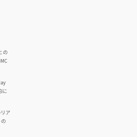
lとの
MC
ay
的に
のリア
らの