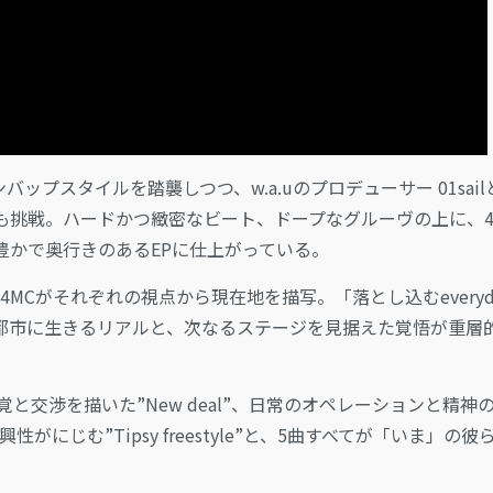
ブーンバップスタイルを踏襲しつつ、w.a.uのプロデューサー 01sai
も挑戦。ハードかつ緻密なビート、ドープなグルーヴの上に、4
豊かで奥行きのあるEPに仕上がっている。
AF、Dazの4MCがそれぞれの視点から現在地を描写。「落とし込むeveryd
るように、都市に生きるリアルと、次なるステージを見据えた覚悟が重層
感覚と交渉を描いた”New deal”、日常のオペレーションと精神
性がにじむ”Tipsy freestyle”と、5曲すべてが「いま」の彼