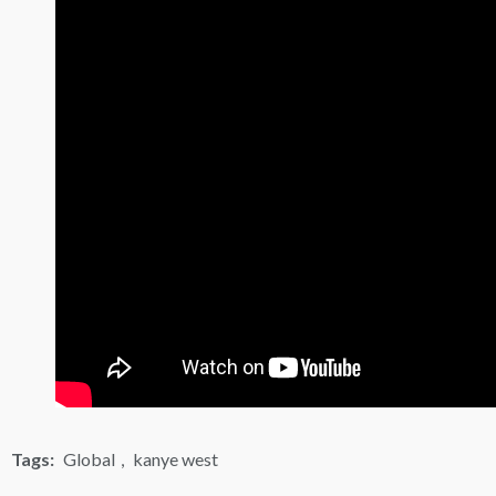
Tags:
Global
,
kanye west