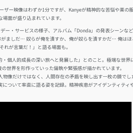
。ティーザー映像はわずか1分ですが、Kanyeが精神的な苦悩や薬の
親密な場面が盛り込まれています。
nye、サンデー・サービスの様子、アルバム「Donda」の発表シーンな
方がましだ… 奴らが俺を潰すか、俺が奴らを潰すかだ… 俺はほ
！それが言葉だ！」と語る場面も。
的・個人的成長の深い旅へと発展した」とのこと。極端な世界
に彼の世界を形作っていった偏執や緊張感が描かれています。
Westという人物像だけではなく、人間存在の矛盾を映し出す一枚の鏡でし
実について率直に語る姿を記録。精神疾患がアイデンティティ
。