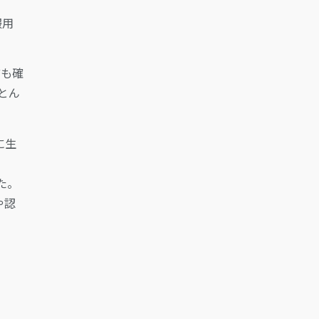
服用
ども確
とん
に生
た。
や認