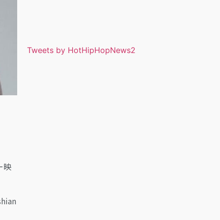
Tweets by HotHipHopNews2
ー映
ian