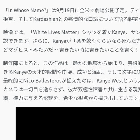
「In Whose Name?」は9月19日に全米で劇場公開予定
拒否、そしてKardashianとの感情的な口論について語る
映像では、「White Lives Matter」シャツを着たKa
認できます。さらに、Kanyeが「薬を飲むくらいなら死んだ
どマゾヒストみたいだ… 書きたい時に書きたいことを書く
制作陣によると、この作品は「静かな観察から始まり、芸術
きるKanyeの天才的瞬間や崩壊、成功と混乱、そして次第
最終的にNico Ballesterosが捉えたのは、Kanye 
カメラは一切目を逸らさず、彼が双極性障害と共に生きる現
識、権力に与える影響を、希少な視点から描き出しています