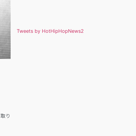
Tweets by HotHipHopNews2
を取り