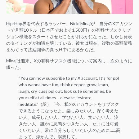
Hip-Hop界を代表するラッパー、Nicki Minajが、自身のXアカウン
トで月額10ドル（日本円でおよそ1,500円）の有料サブスクリプ
ション機能をスタートさせたことが明らかになった。しかし発表
のタイミングが物議を醸している。彼女は現在、複数の高額債務
をめぐって法廷闘争の真っ只中にあるからだ。
Minajは週末、Xの有料サブスク機能について案内し、次のように
綴った。
“You can now subscribe to my X account. It’s for ppl
who wanna have fun, think deeper, grow, learn,
laugh, cry, cuss ppl out, look cute sometimes, be
yourself at all times… elevate, levitate,
meditate.”（訳）「今、私のXアカウントをサブスク
できるようになったよ。楽しみたい人、深く考えた
い人、成長したい人、学びたい人、笑いたい人、泣
きたい人、誰かに悪態をつきたい人、たまには可愛
くいたい人、常に自分らしくいたい人のために……高
まって、浮かんで、瞑想して」