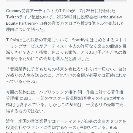
Grammy受賞アーティストのT-Painが、7月25日に行われた
Twitchライブ配信の中で、2025年2月に投資会社HarbourView
Equity Partnersへ自身の音楽カタログを推定1億ドルで売却した
理由について語った。
T-Painはこの決断の背景について、Spotifyをはじめとするストリ
ーミングサービスがアーティスト本人の許可なく楽曲の価値を目
減りさせてきたと指摘。何よりも家族、とりわけ子どもたちの将
来を守るためにこの売却を選んだと説明した。
「音楽業界に子どもたちの将来を委ねるつもりは一切ない。自分
が残りの人生を送るのに、どれだけの金額が必要かは正確にわか
っているからね」
今回の契約には、パブリッシング権(作詞・作曲に対する著作権
管理権)に加え、一部のマスター音源権(録音物そのものに対する
権利)も含まれている。しかしこの契約は、一度きりの売却で完
結するものではない。
近年、米国の音楽業界ではアーティストが自身の楽曲カタログを
投資会社やファンドに売却するケースが相次いでいる。Bob