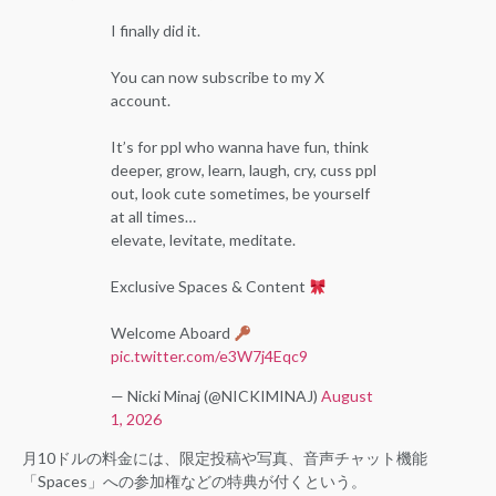
I finally did it.
You can now subscribe to my X
account.
It’s for ppl who wanna have fun, think
deeper, grow, learn, laugh, cry, cuss ppl
out, look cute sometimes, be yourself
at all times…
elevate, levitate, meditate.
Exclusive Spaces & Content
Welcome Aboard
pic.twitter.com/e3W7j4Eqc9
— Nicki Minaj (@NICKIMINAJ)
August
1, 2026
月10ドルの料金には、限定投稿や写真、音声チャット機能
「Spaces」への参加権などの特典が付くという。