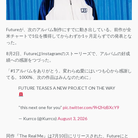
Futureが、次のアルバム制作にすでに動き出している。前作が全
米チャートで1位を獲得してからわずか1ヶ月足らずでの発表とな
った。
8月2日、FutureはInstagramのストーリーズで、アルバムの好成
績への感謝をつづった。
「#1アルバムをありがとう。変わらぬ愛にはいつも心から感謝し
てる。1000%、次の作品はみんなのために」
FUTURE TEASES A NEW PROJECT ON THE WAY
“this next one for you”
pic.twitter.com/9H2HzBXcY9
— Kurrco (@Kurrco)
August 3, 2026
同作『The Real Me』は7月10日にリリースされた、Futureにと