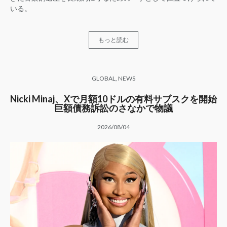
いる。
もっと読む
GLOBAL
,
NEWS
Nicki Minaj、Xで月額10ドルの有料サブスクを開始
巨額債務訴訟のさなかで物議
2026/08/04