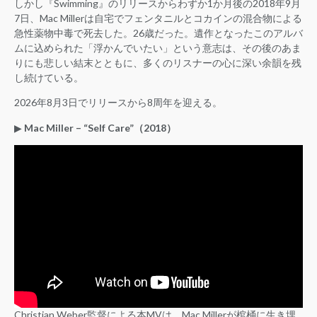
しかし『Swimming』のリリースからわずか1か月後の2018年9月
7日、Mac Millerは自宅でフェンタニルとコカインの混合物による
急性薬物中毒で死去した。26歳だった。遺作となったこのアルバ
ムに込められた「浮かんでいたい」という意志は、その後のあま
りにも悲しい結末とともに、多くのリスナーの心に深い余韻を残
し続けている。
2026年8月3日でリリースから8周年を迎える。
▶︎
Mac Miller – “Self Care”（2018）
Christian Weber監督による本MVは、Mac Millerが棺桶に生き埋