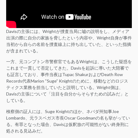
Davisの主張には、Wrightが捜査当局に嘘の説明をし、メディア
出演の際に自分の家族を脅したという内容や、Wright自身が事件
当初から自らの名前を捜査線上に持ち出していた、といった指摘
が含まれている。
一方、元コンプトン市警察官でもあるWrightは、こうした疑惑を
これまで一貫して否定してきた。Davisを起訴に導いた大陪審で
も証言しており、事件当夜はTupac ShakurおよびDeath Row
Records代表Marion “Suge” Knightのために、移動などのロジス
ティクス業務を担当していたと説明している。Wright側は、
Davisの主張について「注目を自分からそらすための試みだ」と
している。
検察側の証人には、Suge Knightのほか、ネバダ州知事Joe
Lombardo、元ラスベガス市長Oscar Goodmanの名も挙がってい
る。有罪となった場合、Davisは仮釈放の可能性がない終身刑に
処される見込みだ。