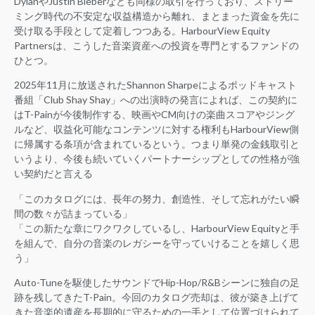
DylanやJustin Bieberなども同様の取引を行っており、ストリー
ミング時代の不安定な収益構造から離れ、まとまった資金を先に
受け取る手段として定着しつつある。HarbourView Equity
Partnersは、こうした音楽資産への投資を専門とするファンドの
ひとつ。
2025年11月に放送されたShannon Sharpeによるポッドキャスト
番組「Club Shay Shay」への出演時の発言によれば、この契約に
はT-Painが今後制作する、映画やCM向けの楽曲スコアやジング
ルなど、収益化可能なコンテンツに対する権利もHarbourView側
に帰属する条項が含まれているという。つまり単発の金銭取引と
いうより、今後も続いていくパートナーシップとしての性格が強
い契約だと言える
「このカタログには、長年の努力、創造性、そして忘れがたい瞬
間の数々が詰まっている」
「この新たな章にワクワクしているし、HarbourView Equityと手
を組んで、自分の音楽のレガシーを守っていけることを嬉しく思
う」
Auto-Tuneを駆使したサウンドでHip-Hop/R&Bシーンに独自の足
跡を残してきたT-Pain。今回のカタログ売却は、彼が築き上げて
きた音楽的遺産を長期的に守るための一手として位置づけられて