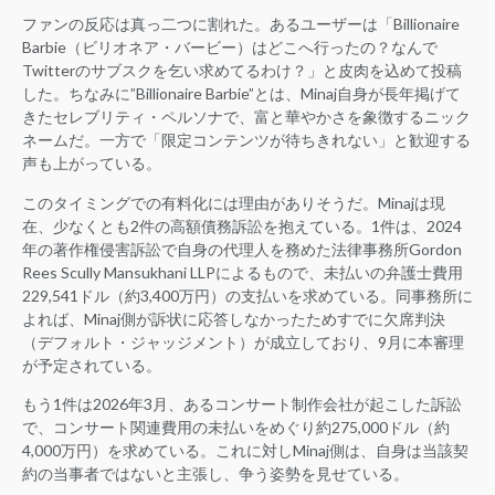
ファンの反応は真っ二つに割れた。あるユーザーは「Billionaire
Barbie（ビリオネア・バービー）はどこへ行ったの？なんで
Twitterのサブスクを乞い求めてるわけ？」と皮肉を込めて投稿
した。ちなみに”Billionaire Barbie”とは、Minaj自身が長年掲げて
きたセレブリティ・ペルソナで、富と華やかさを象徴するニック
ネームだ。一方で「限定コンテンツが待ちきれない」と歓迎する
声も上がっている。
このタイミングでの有料化には理由がありそうだ。Minajは現
在、少なくとも2件の高額債務訴訟を抱えている。1件は、2024
年の著作権侵害訴訟で自身の代理人を務めた法律事務所Gordon
Rees Scully Mansukhani LLPによるもので、未払いの弁護士費用
229,541ドル（約3,400万円）の支払いを求めている。同事務所に
よれば、Minaj側が訴状に応答しなかったためすでに欠席判決
（デフォルト・ジャッジメント）が成立しており、9月に本審理
が予定されている。
もう1件は2026年3月、あるコンサート制作会社が起こした訴訟
で、コンサート関連費用の未払いをめぐり約275,000ドル（約
4,000万円）を求めている。これに対しMinaj側は、自身は当該契
約の当事者ではないと主張し、争う姿勢を見せている。