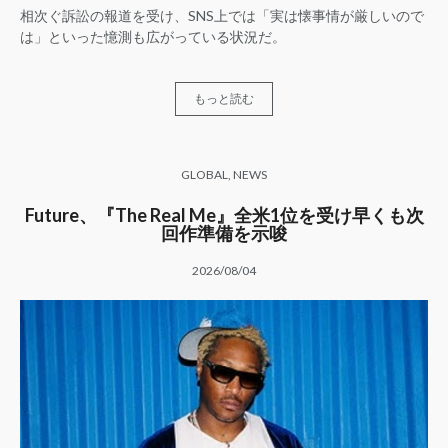
相次ぐ訴訟の報道を受け、SNS上では「実は懐事情が厳しいので
は」といった憶測も広がっている状況だ。
もっと読む
GLOBAL
,
NEWS
Future、『The Real Me』全米1位を受け早くも次
回作準備を示唆
2026/08/04