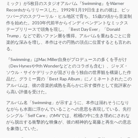
ミック）が5枚目のスタジオアルバム『Swimming』をWarner
Recordsからリリースした。1992年1月19日生まれの彼は、ピッ
ツバーグのスクワーリル・ヒル地区で育ち、15歳の頃から音楽制
作を始めた。2010年代前半からインディペンデントなミックス
テープリリースで頭角を現し、「Best Day Ever」「Donald
Trump」などで若いファン層を獲得。アルバムを重ねるごとに音
楽的な深みを増し、本作はその円熟の頂点に位置するとも言われ
る。
『Swimming』はMac Miller自身がプロデュースの多くを手がけ
（Dev Hynesや9th Wonderなどとのコラボも含む）、ジャズ・
ソウル・サイケデリックが混ざり合う独自の世界観を構築した作
品だ。グラミー賞の「Best Rap Album」にノミネートされたこの
アルバムは、彼の音楽的成熟を高らかに示す傑作として批評家か
ら高い評価を受けた。
アルバム名「Swimming」が示すように、本作は溺れそうになり
ながらも水面に浮かんでいることへの意思を表現している。先行
シングル「Self Care」のMVでは、棺桶の中に生き埋めにされな
がら脱出する衝撃的な映像が、彼の精神的な葛藤と再生への意志
を象徴していた。