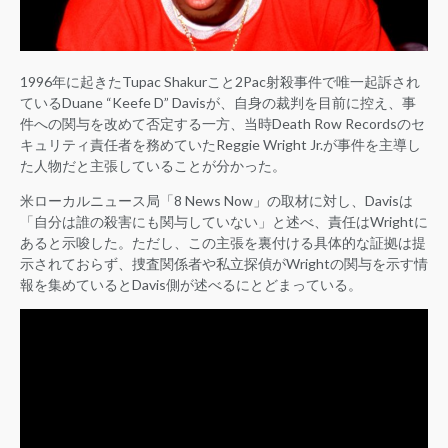
1996年に起きたTupac Shakurこと2Pac射殺事件で唯一起訴され
ているDuane “Keefe D” Davisが、自身の裁判を目前に控え、事
件への関与を改めて否定する一方、当時Death Row Recordsのセ
キュリティ責任者を務めていたReggie Wright Jr.が事件を主導し
た人物だと主張していることが分かった。
米ローカルニュース局「8 News Now」の取材に対し、Davisは
「自分は誰の殺害にも関与していない」と述べ、責任はWrightに
あると示唆した。ただし、この主張を裏付ける具体的な証拠は提
示されておらず、捜査関係者や私立探偵がWrightの関与を示す情
報を集めているとDavis側が述べるにとどまっている。