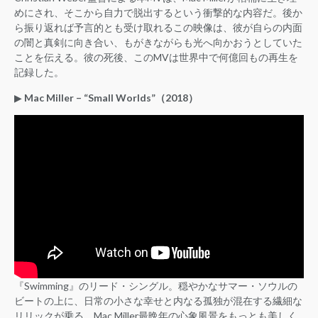
めにされ、そこから自力で脱出するという衝撃的な内容だ。後か
ら振り返れば予言的とも受け取れるこの映像は、彼が自らの内面
の闇と真剣に向き合い、もがきながらも光へ向かおうとしていた
ことを伝える。彼の死後、このMVは世界中で何億回もの再生を
記録した。
▶︎
Mac Miller – “Small Worlds”（2018）
『Swimming』のリード・シングル。穏やかなサマー・ソウルの
ビートの上に、日常の小さな幸せと内なる孤独が混在する繊細な
リリックが乗る。Mac Miller最晩年の心象風景をもっとも美しく