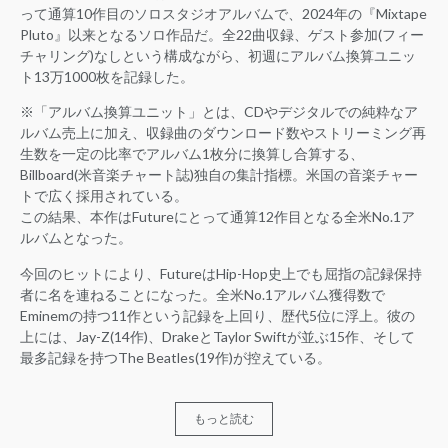
って通算10作目のソロスタジオアルバムで、2024年の『Mixtape
Pluto』以来となるソロ作品だ。全22曲収録、ゲスト参加(フィー
チャリング)なしという構成ながら、初週にアルバム換算ユニッ
ト13万1000枚を記録した。
※「アルバム換算ユニット」とは、CDやデジタルでの純粋なア
ルバム売上に加え、収録曲のダウンロード数やストリーミング再
生数を一定の比率でアルバム1枚分に換算し合算する、
Billboard(米音楽チャート誌)独自の集計指標。米国の音楽チャー
トで広く採用されている。
この結果、本作はFutureにとって通算12作目となる全米No.1ア
ルバムとなった。
今回のヒットにより、FutureはHip-Hop史上でも屈指の記録保持
者に名を連ねることになった。全米No.1アルバム獲得数で
Eminemの持つ11作という記録を上回り、歴代5位に浮上。彼の
上には、Jay-Z(14作)、DrakeとTaylor Swiftが並ぶ15作、そして
最多記録を持つThe Beatles(19作)が控えている。
もっと読む