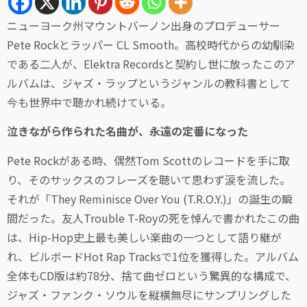
ニューヨーク州マウントバーノン出身のプロデューサー
Pete Rockとラッパー CL Smooth。高校時代からの幼馴染
である二人が、Elektra Recordsと契約し世に放ったこのア
ルバムは、ジャズ・ラップというジャンルの教科書として
今も世界中で聴かれ続けている。
泣きながら作られた名曲が、永遠の定番になった
Pete Rockがある時、偶然Tom Scottのレコードを手に取
り、そのサックスのフレーズを聴いて思わず涙を流した。
それが「They Reminisce Over You (T.R.O.Y.)」の誕生の瞬
間だった。友人Trouble T-Royの死を悼んで書かれたこの曲
は、Hip-Hop史上最も美しい楽曲の一つとして語り継が
れ、ビルボードHot Rap Tracksで1位を獲得した。アルバム
全体もCD版は約78分、捨て曲ゼロという驚異的な構成で、
ジャズ・ファンク・ソウルを縦横無尽にサンプリングした