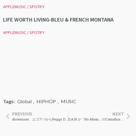
APPLEMUSIC
/
SPOTIFY
LIFE WORTH LIVING-BLEU & FRENCH MONTANA
APPLEMUSIC
/
SPOTIFY
Tags:
Global
,
HIPHOP
,
MUSIC
PREVIOUS
NEXT
showmore、エゴアパからPeggy Dollを迎えたダンサブルなサマーチューンを公開
D.A.N.が「No Moon」のCornelius Remixを公開