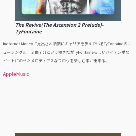
The Revive(The Ascension 2 Prelude)-
TyFontaine
Ineternet Moneyに見出され順調にキャリアを歩んでいるTyFontaineのニ
ューシングル。３曲７分という短さだがTyFontaineらしいハイテンポな
ビートにのせたメロディアスなフロウを楽しむ事が出来る。
AppleMusic