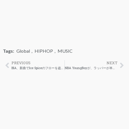
Tags:
Global
,
HIPHOP
,
MUSIC
PREVIOUS
NEXT
BIA、新曲でIce Spiceのフローを盗用したと非難される
NBA YoungBoyが、ラッパーが本当に「ギャングスタ」であるかどうかを見分ける方法を説明