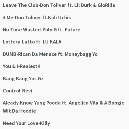
Leave The Club-Don Toliver ft. Lil Durk & GloRilla
4 Me-Don Toliver ft.Kali Uchis
No Time Wasted-Polo G ft. Future
Lottery-Latto ft. LU KALA
DUMB-Rican Da Menace ft. Moneybagg Yo
You & I-RealestK
Bang Bang-Yus Gz
Control-Nevi
Aleady Know-Yung Pooda ft. Angelica Vila & A Boogie
Wit Da Hoodie
Need Your Love-Killy