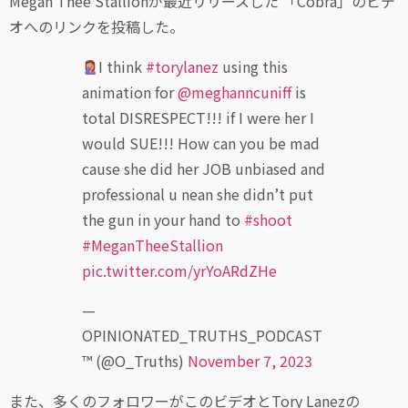
Megan Thee Stallionが最近リリースした 「Cobra」のビデ
オへのリンクを投稿した。
I think
#torylanez
using this
animation for
@meghanncuniff
is
total DISRESPECT!!! if I were her I
would SUE!!! How can you be mad
cause she did her JOB unbiased and
professional u nean she didn’t put
the gun in your hand to
#shoot
#MeganTheeStallion
pic.twitter.com/yrYoARdZHe
—
OPINIONATED_TRUTHS_PODCAST
™️ (@O_Truths)
November 7, 2023
また、多くのフォロワーがこのビデオとTory Lanezの