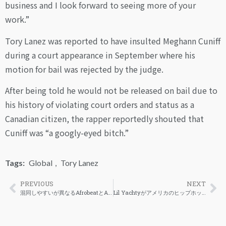
business and I look forward to seeing more of your
work.”
Tory Lanez was reported to have insulted Meghann Cuniff
during a court appearance in September where his
motion for bail was rejected by the judge.
After being told he would not be released on bail due to
his history of violating court orders and status as a
Canadian citizen, the rapper reportedly shouted that
Cuniff was “a googly-eyed bitch.”
Tags:
Global
,
Tory Lanez
PREVIOUS
NEXT
混同しやすいが異なるAfrobeatとAfrobeats
Lil Yachtyがアメリカのヒップホップは酷い状態にあると発言