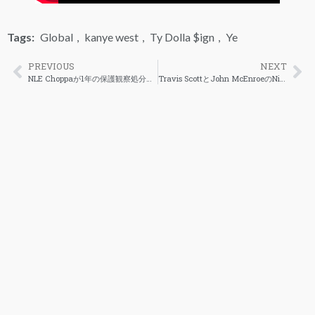
Tags:
Global
,
kanye west
,
Ty Dolla $ign
,
Ye
PREVIOUS
NEXT
NLE Choppaが1年の保護観察処分を言い渡される
Travis ScottとJohn McEnroeのNikeシューズに関する激しい論争動画がリーク